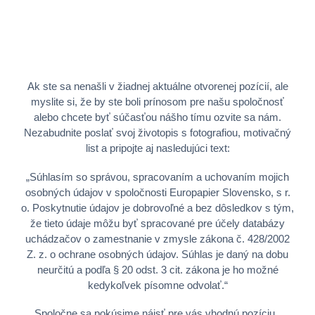
Ak ste sa nenašli v žiadnej aktuálne otvorenej pozícií, ale
myslite si, že by ste boli prínosom pre našu spoločnosť
alebo chcete byť súčasťou nášho tímu ozvite sa nám.
Nezabudnite poslať svoj životopis s fotografiou, motivačný
list a pripojte aj nasledujúci text:
„Súhlasím so správou, spracovaním a uchovaním mojich
osobných údajov v spoločnosti Europapier Slovensko, s r.
o. Poskytnutie údajov je dobrovoľné a bez dôsledkov s tým,
že tieto údaje môžu byť spracované pre účely databázy
uchádzačov o zamestnanie v zmysle zákona č. 428/2002
Z. z. o ochrane osobných údajov. Súhlas je daný na dobu
neurčitú a podľa § 20 odst. 3 cit. zákona je ho možné
kedykoľvek písomne odvolať.“
Spoločne sa pokúsime nájsť pre vás vhodnú pozíciu.