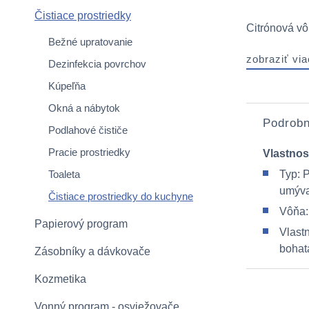
Čistiace prostriedky
Citrónová vô
Bežné upratovanie
zobraziť via
Dezinfekcia povrchov
Kúpeľňa
Okná a nábytok
Podrobn
Podlahové čističe
Pracie prostriedky
Vlastnos
Toaleta
Typ: 
umýva
Čistiace prostriedky do kuchyne
Vôňa:
Papierový program
Vlastn
bohat
Zásobníky a dávkovače
Kozmetika
Vonný program - osviežovače