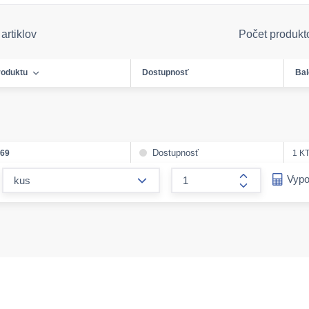
artiklov
Počet produkt
roduktu
Dostupnosť
Bal
Dostupnosť
169
1 KT
form.decrease-amount
Vypo
form.increase