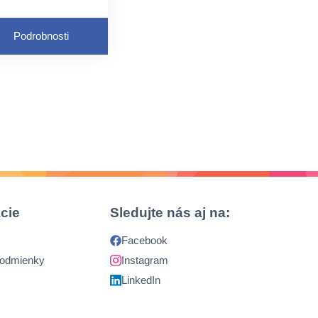
bjem: 750 ml
Podrobnosti
oužitie: porcelán,
eramika, sklo, plast
cie
Sledujte nás aj na:
Facebook
podmienky
Instagram
LinkedIn