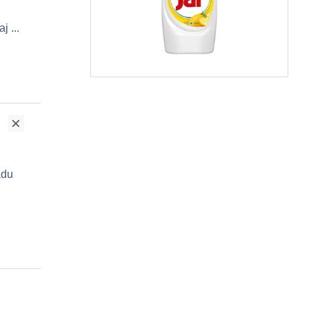
 ...
adu