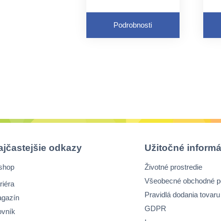
umývanie riadu
O
všetkých typov
Podrobnosti
P
Vôňa: citrusová
k
ajčastejšie odkazy
Užitočné informá
shop
Životné prostredie
Všeobecné obchodné 
riéra
Pravidlá dodania tovaru
gazín
GDPR
ovník