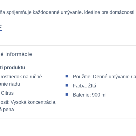
ňa spríjemňuje každodenné umývanie. Ideálne pre domácnosti aj
c
é informácie
ti produktu
Prostriedok na ručné
Použitie: Denné umývanie ri
nie riadu
Farba: Žltá
 Citrus
Balenie: 900 ml
osti: Vysoká koncentrácia,
á pena