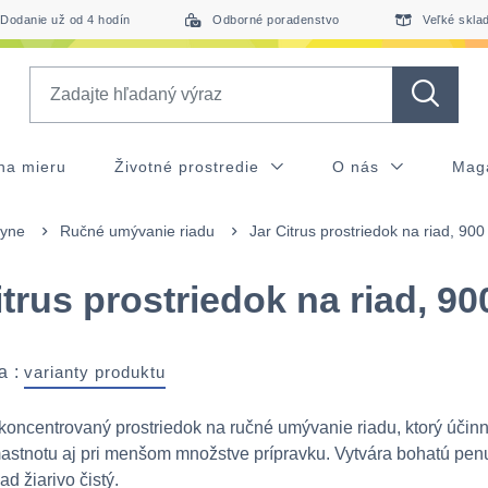
Dodanie už od 4 hodín
Odborné poradenstvo
Veľké skla
Search
na mieru
Životné prostredie
O nás
Mag
hyne
Ručné umývanie riadu
Jar Citrus prostriedok na riad, 900
itrus prostriedok na riad, 90
a :
varianty produktu
e koncentrovaný prostriedok na ručné umývanie riadu, ktorý účin
astnotu aj pri menšom množstve prípravku. Vytvára bohatú pen
d žiarivo čistý.