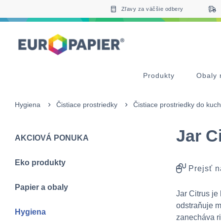
Table Of Content
Zaujímavé produkty pre Vás
sr.skip-to.main-content
sr.skip-to.table-of-contents
sr.skip-to.main-navigation
Zľavy za väčšie odbery
Produkty
Obaly 
Hygiena
Čistiace prostriedky
Čistiace prostriedky do kuc
Jar C
AKCIOVÁ PONUKA
Eko produkty
Prejsť n
Papier a obaly
Jar Citrus j
odstraňuje m
Hygiena
zanecháva ria