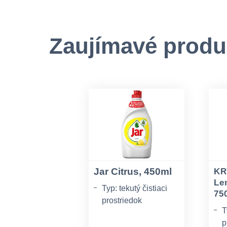
Zaujímavé produ
Jar Citrus, 450ml
KR
Le
Typ: tekutý čistiaci
75
prostriedok
T
Použitie: ručné
p