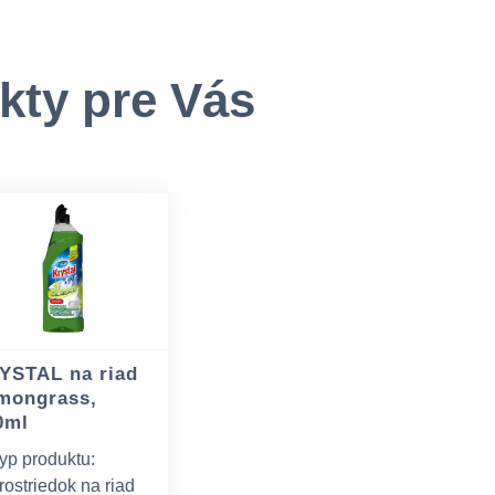
kty pre Vás
YSTAL na riad
mongrass,
0ml
yp produktu:
rostriedok na riad