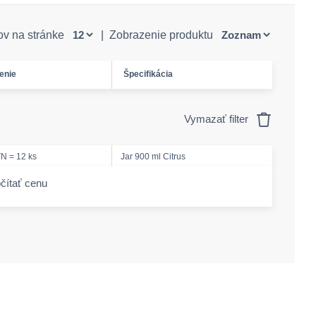
ov na stránke
|
Zobrazenie produktu
enie
Špecifikácia
Vymazať filter
N = 12 ks
Jar 900 ml Citrus
čítať cenu
-amount