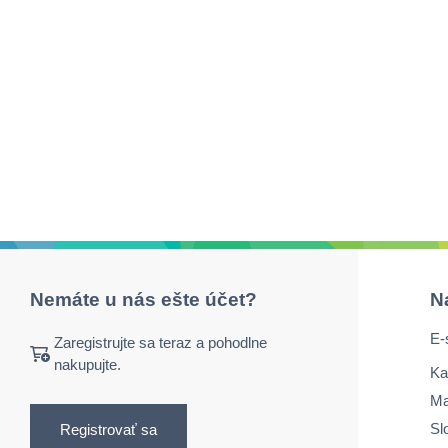
Nemáte u nás ešte účet?
N
E-
Zaregistrujte sa teraz a pohodlne
nakupujte.
Ka
Ma
Sl
Registrovať sa