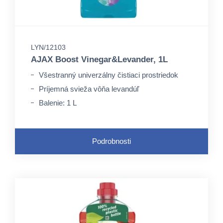
LYN/12103
AJAX Boost Vinegar&Levander, 1L
Všestranný univerzálny čistiaci prostriedok
Príjemná svieža vôňa levandúľ
Balenie: 1 L
Podrobnosti