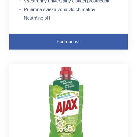
Všestranný univerzálny čistiaci prostriedok
Príjemná svieža vôňa vlčích makov
Neutrálne pH
Podrobnosti