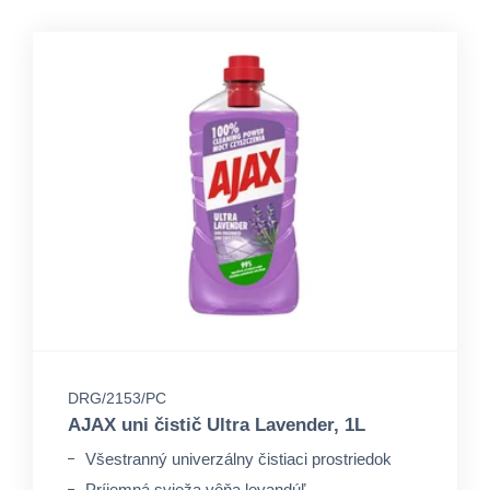
DRG/2153/PC
AJAX uni čistič Ultra Lavender, 1L
Všestranný univerzálny čistiaci prostriedok
Príjemná svieža vôňa levandúľ