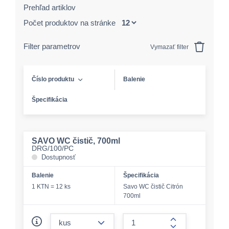
Prehľad artiklov
Počet produktov na stránke
Filter parametrov
Vymazať filter
Číslo produktu
Balenie
Špecifikácia
SAVO WC čistič, 700ml
DRG/100/PC
Dostupnosť
Balenie
Špecifikácia
1 KTN = 12 ks
Savo WC čistič Citrón
700ml
form.decrease-amount