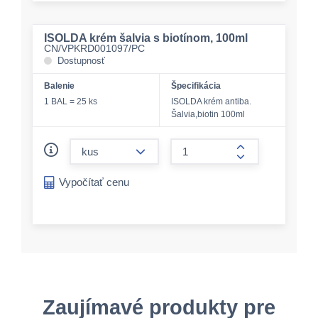
ISOLDA krém šalvia s biotínom, 100ml
CN/VPKRD001097/PC
Dostupnosť
Balenie
Špecifikácia
1 BAL = 25 ks
ISOLDA krém antiba.
Šalvia,biotin 100ml
form.decrease-amount
form.increase-a
Vypočítať cenu
Zaujímavé produkty pre