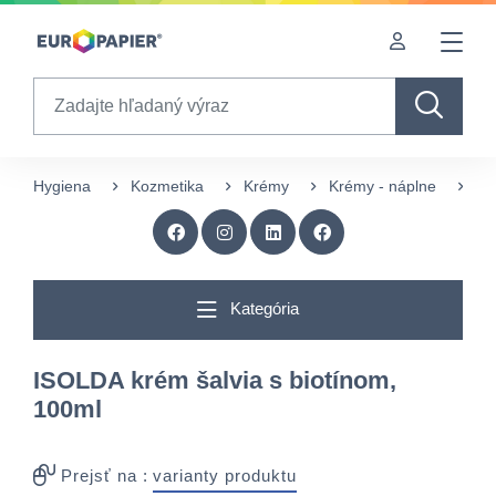
Table Of Content
Zaujímavé produkty pre Vás
sr.skip-to.main-content
sr.skip-to.table-of-contents
sr.skip-to.main-navigation
Search
Hygiena
Kozmetika
Krémy
Krémy - náplne
IS
Kategória
ISOLDA krém šalvia s biotínom,
100ml
Prejsť na :
varianty produktu