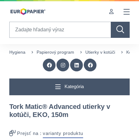
Table Of Content
Doplnkové produkty
sr.skip-to.main-content
sr.skip-to.table-of-contents
sr.skip-to.main-navigation
Search
Hygiena
Papierový program
Utierky v kotúči
Kotúče
Kategória
Tork Matic® Advanced utierky v
kotúči, EKO, 150m
Prejsť na :
varianty produktu