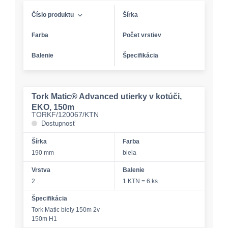
Číslo produktu
Šírka
Farba
Počet vrstiev
Balenie
Špecifikácia
Tork Matic® Advanced utierky v kotúči,
EKO, 150m
TORKF/120067/KTN
Dostupnosť
Šírka
Farba
190 mm
biela
Vrstva
Balenie
2
1 KTN = 6 ks
Špecifikácia
Tork Matic biely 150m 2v
150m H1