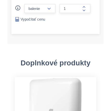
form.decrease-amount
form.increase-a
Vypočítať cenu
Doplnkové produkty