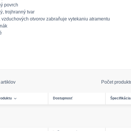
ý povrch
, trojhranný tvar
a vzduchových otvorov zabraňuje vytekaniu atramentu
hnák
é
artiklov
Počet produkt
roduktu
Dostupnosť
Špecifikácia