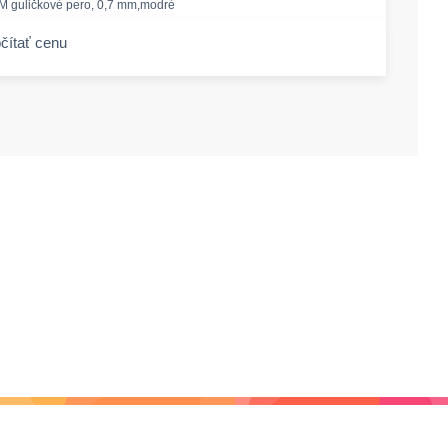
guličkové pero, 0,7 mm,modré
čítať cenu
-amount