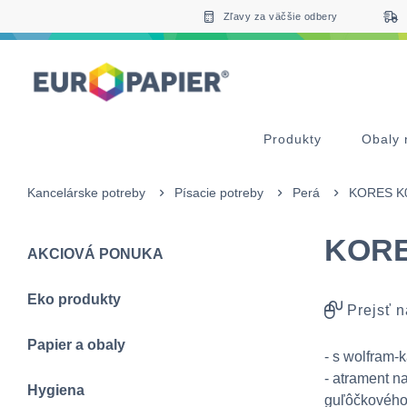
Table Of Content
sr.skip-to.main-content
sr.skip-to.table-of-contents
sr.skip-to.main-navigation
Zľavy za väčšie odbery
Produkty
Obaly 
Kancelárske potreby
Písacie potreby
Perá
KORES K0
KORE
AKCIOVÁ PONUKA
Eko produkty
Prejsť n
Papier a obaly
- s wolfram-
- atrament n
Hygiena
guľôčkového