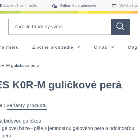
Dodanie už od 4 hodín
Odborné poradenstvo
Veľké skla
Search
na mieru
Životné prostredie
O nás
Mag
R-M guličkové perá
S K0R-M guličkové perá
a :
varianty produktu
karbidovou guličkou
a gélovej báze - píše s jemnosťou gélového pera a odolnosťou
 pera