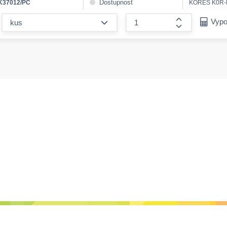
Dostupnosť
K37012/PC
KORES K0R-M 
form.decrease-amount
Vypo
form.increase