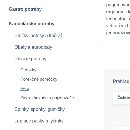
- pogumovan
Gastro potreby
- ergonomický
- technológi
Kancelárske potreby
- vetrací vrc
- jednorazov
Bločky, notesy a tlačivá
Obaly a euroobaly
Písacie potreby
Ceruzky
Korekčné pomôcky
Prehľad 
Perá
Zvýrazňovače a popisovače
Číslo p
Spinky, sponky, gumičky
Lepiace pásky a tyčinky