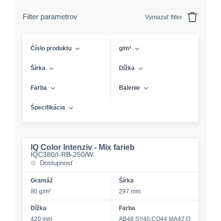
Filter parametrov
Vymazať filter
Číslo produktu
g/m²
Šírka
Dĺžka
Farba
Balenie
Špecifikácia
IQ Color Intenziv - Mix farieb
IQC380/I-RB-250/W
Dostupnosť
Gramáž
Šírka
80 g/m²
297 mm
Dĺžka
Farba
420 mm
AB48,SY40,CO44,MA42,O