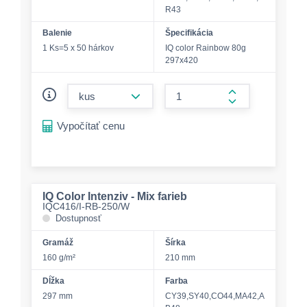
R43
Balenie
Špecifikácia
1 Ks=5 x 50 hárkov
IQ color Rainbow 80g
297x420
form.decrease-amount
form.increase-a
Vypočítať cenu
IQ Color Intenziv - Mix farieb
IQC416/I-RB-250/W
Dostupnosť
Gramáž
Šírka
160 g/m²
210 mm
Dĺžka
Farba
297 mm
CY39,SY40,CO44,MA42,A