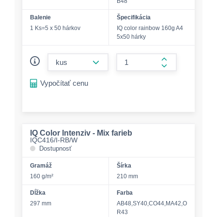
B48
Balenie
Špecifikácia
1 Ks=5 x 50 hárkov
IQ color rainbow 160g A4
5x50 hárky
form.decrease-amount
form.increase-a
Vypočítať cenu
IQ Color Intenziv - Mix farieb
IQC416/I-RB/W
Dostupnosť
Gramáž
Šírka
160 g/m²
210 mm
Dĺžka
Farba
297 mm
AB48,SY40,CO44,MA42,O
R43