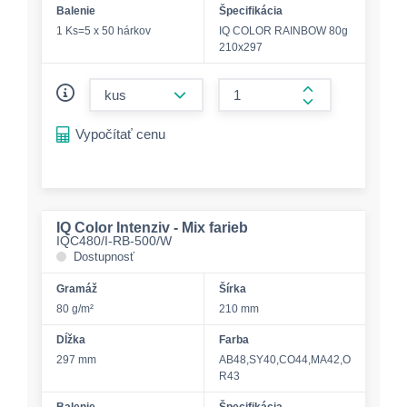
Balenie
Špecifikácia
1 Ks=5 x 50 hárkov
IQ COLOR RAINBOW 80g
210x297
form.decrease-amount
form.increase-a
Vypočítať cenu
IQ Color Intenziv - Mix farieb
IQC480/I-RB-500/W
Dostupnosť
Gramáž
Šírka
80 g/m²
210 mm
Dĺžka
Farba
297 mm
AB48,SY40,CO44,MA42,O
R43