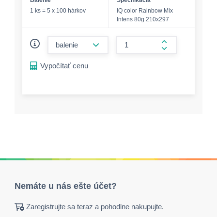
Balenie
Špecifikácia
1 ks = 5 x 100 hárkov
IQ color Rainbow Mix
Intens 80g 210x297
form.decrease-amount
form.increase-a
Vypočítať cenu
Nemáte u nás ešte účet?
Zaregistrujte sa teraz a pohodlne nakupujte.