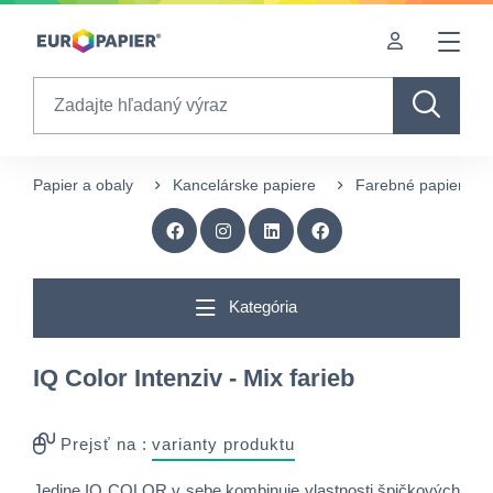
Table Of Content
sr.skip-to.main-content
sr.skip-to.table-of-contents
sr.skip-to.main-navigation
Search
Papier a obaly
Kancelárske papiere
Farebné papiere
Kategória
IQ Color Intenziv - Mix farieb
Prejsť na :
varianty produktu
Jedine IQ COLOR v sebe kombinuje vlastnosti špičkových