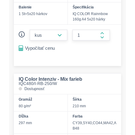
Balenie
Špecifikácia
1 St=5x20 hárkov
IQ COLOR Rainnbow
160g A4 5x20 hárky
form.decrease-amount
form.increase-a
Vypočítať cenu
IQ Color Intenziv - Mix farieb
IQC480/I-RB-250/W
Dostupnosť
Gramáž
Šírka
80 g/m²
210 mm
Dĺžka
Farba
297 mm
CY39,SY40,CO44,MA42,A
B48