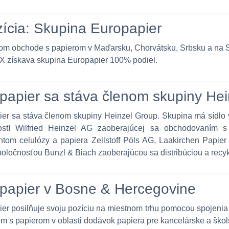
zícia: Skupina Europapier
om obchode s papierom v Maďarsku, Chorvátsku, Srbsku a na 
X získava skupina Europapier 100% podiel.
papier sa stáva členom skupiny He
er sa stáva členom skupiny Heinzel Group. Skupina má sídlo 
ostI Wilfried Heinzel AG zaoberajúcej sa obchodovaním s
tom celulózy a papiera Zellstoff Pöls AG, Laakirchen Papie
poločnosťou Bunzl & Biach zaoberajúcou sa distribúciou a recyk
papier v Bosne & Hercegovine
er posilňuje svoju pozíciu na miestnom trhu pomocou spojenia
 s papierom v oblasti dodávok papiera pre kancelárske a školsk