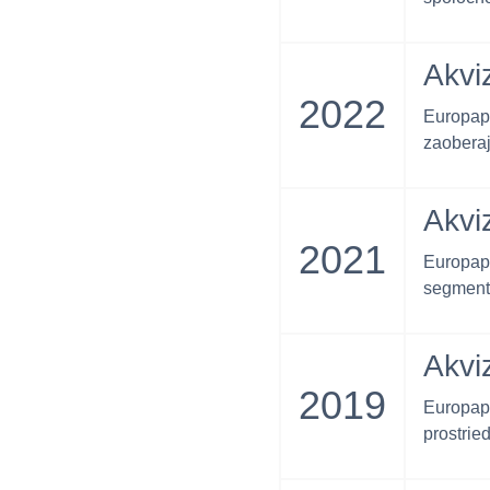
Akvi
2022
Europapi
zaoberaj
Akvi
2021
Europap
segment
Akvi
2019
Europap
prostrie