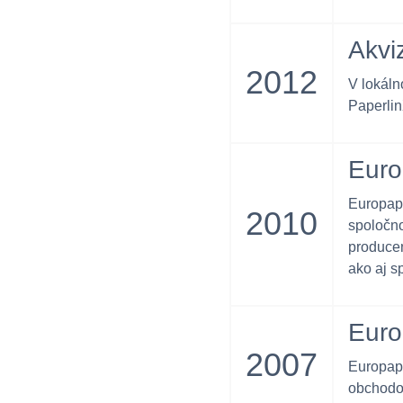
Akvi
2012
V lokáln
Paperlin
Euro
Europapi
2010
spoločn
producen
ako aj s
Euro
2007
Europapi
obchodom