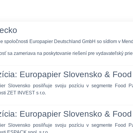
ecko
ie spoločnosti Europapier Deutschland GmbH so sídlom v Men
sť sa zameriava na poskytovanie riešení pre vydavateľský prie
zícia: Europapier Slovensko & Foo
ier Slovensko posilňuje svoju pozíciu v segmente Food Pa
sti ZET INVEST s r.o.
zícia: Europapier Slovensko & Foo
ier Slovensko posilňuje svoju pozíciu v segmente Food Pa
sti ESPACK spol. s r.o.