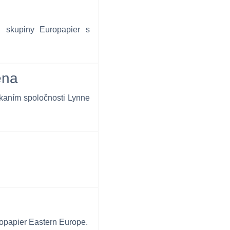
i skupiny Europapier s
ena
skaním spoločnosti Lynne
ropapier Eastern Europe.