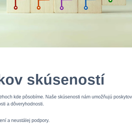
okov skúseností
trhoch kde pôsobíme. Naše skúsenosti nám umožňujú poskytovať
osti a dôveryhodnosti.
ní a neustálej podpory.