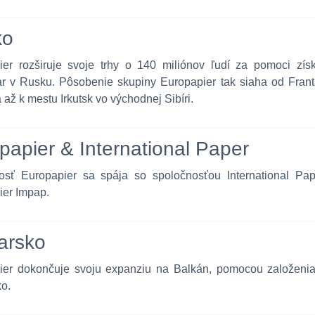
ko
ier rozširuje svoje trhy o 140 miliónov ľudí za pomoci zís
ar v Rusku. Pôsobenie skupiny Europapier tak siaha od Frant
až k mestu Irkutsk vo východnej Sibíri.
papier & International Paper
osť Europapier sa spája so spoločnosťou International Pa
ier Impap.
arsko
ier dokončuje svoju expanziu na Balkán, pomocou založenia
o.