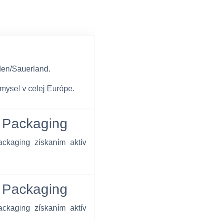
den/Sauerland.
mysel v celej Európe.
d Packaging
ckaging získaním aktív
d Packaging
ckaging získaním aktív