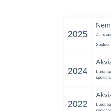
Nem
2025
Založen
Spoločno
Akvi
2024
Europap
spoločno
Akvi
2022
Europap
spoločno