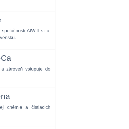
e
poločnosti AtWill s.r.o.
ovensku.
eCa
 a zároveň vstupuje do
ena
cej chémie a čistiacich