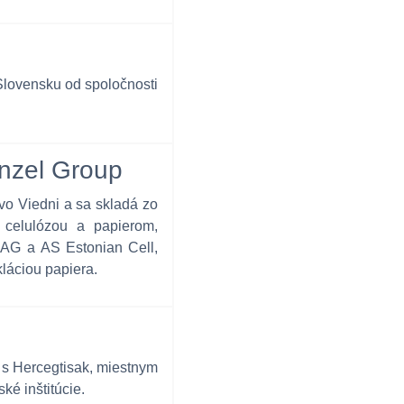
Slovensku od spoločnosti
inzel Group
vo Viedni a sa skladá zo
 celulózou a papierom,
r AG a AS Estonian Cell,
láciou papiera.
 s Hercegtisak, miestnym
é inštitúcie.