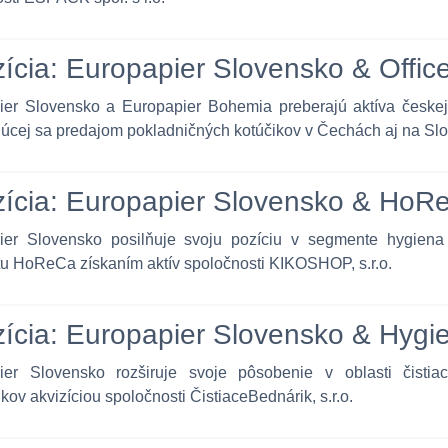
zícia: Europapier Slovensko & Offic
er Slovensko a Europapier Bohemia preberajú aktíva českej s
úcej sa predajom pokladničných kotúčikov v Čechách aj na Sl
zícia: Europapier Slovensko & HoR
ier Slovensko posilňuje svoju pozíciu v segmente hygiena
u HoReCa získaním aktív spoločnosti KIKOSHOP, s.r.o.
zícia: Europapier Slovensko & Hygi
ier Slovensko rozširuje svoje pôsobenie v oblasti čistia
dkov akvizíciou spoločnosti ČistiaceBednárik, s.r.o.