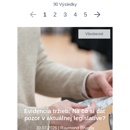
90 Výsledky
1
2
3
4
5
Všeobecné
Evidencia tržieb: Na čo si dať
pozor v aktuálnej legislatíve?
30.07.2026 | Raymond Drugda