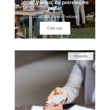
jedla: Všetko, čo potrebujete
vedieť
23.06.2026 | Ivana Forišová
Čítať viac
Polygrafia