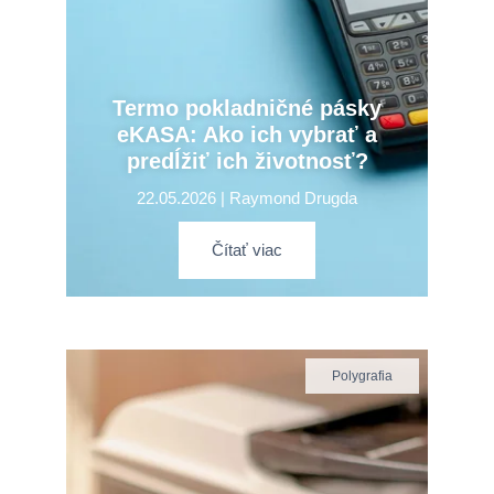
Termo pokladničné pásky
eKASA: Ako ich vybrať a
predĺžiť ich životnosť?
22.05.2026 | Raymond Drugda
Čítať viac
Polygrafia