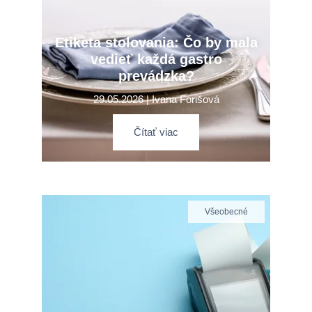
Etiketa stolovania: Čo by mala
vedieť každá gastro
prevádzka?
29.05.2026 | Ivana Forišová
Čítať viac
Všeobecné