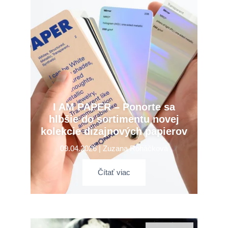
I AM PAPER – Ponorte sa
hlbšie do sortimentu novej
kolekcie dizajnových papierov
09.04.2026 | Zuzana Roháčková
Čítať viac