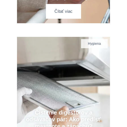
Čítať viac
Hygiena
Čistenie digestorov a
odsávačov pár: Ako predísť
mastnote a zápachu?