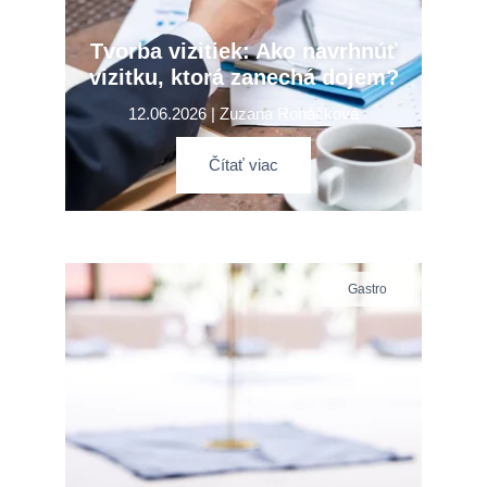
Tvorba vizitiek: Ako navrhnúť
vizitku, ktorá zanechá dojem?
12.06.2026 | Zuzana Roháčková
Čítať viac
Gastro