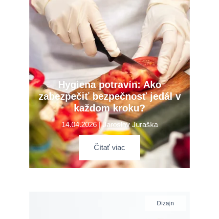
Hygiena potravín: Ako
zabezpečiť bezpečnosť jedál v
každom kroku?
14.04.2026 | Jaroslav Juraška
Čítať viac
Dizajn