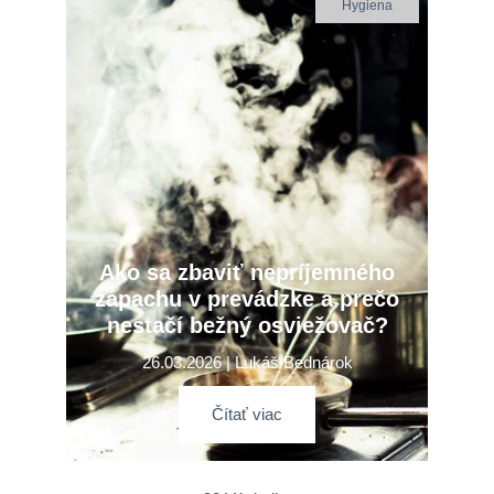
Hygiena
Ako sa zbaviť nepríjemného
zápachu v prevádzke a prečo
nestačí bežný osviežovač?
26.03.2026 | Lukáš Bednárok
Čítať viac