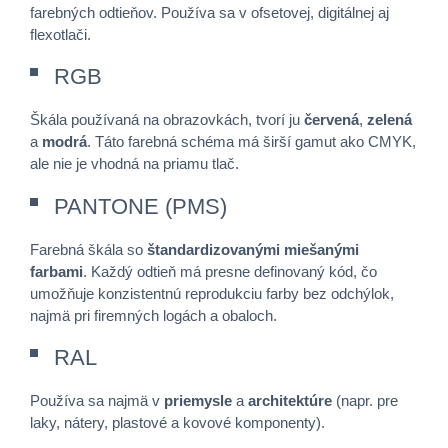
farebných odtieňov. Používa sa v ofsetovej, digitálnej aj
flexotlači.
RGB
Škála používaná na obrazovkách, tvorí ju
červená
,
zelená
a
modrá
. Táto farebná schéma má širší gamut ako CMYK,
ale nie je vhodná na priamu tlač.
PANTONE (PMS)
Farebná škála so
štandardizovanými miešanými
farbami
. Každý odtieň má presne definovaný kód, čo
umožňuje konzistentnú reprodukciu farby bez odchýlok,
najmä pri firemných logách a obaloch.
RAL
Používa sa najmä v
priemysle
a
architektúre
(napr. pre
laky, nátery, plastové a kovové komponenty).