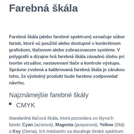
Farebná škála
Farebná škála (alebo farebné spektrum) označuje súbor
farieb, ktoré sú použité alebo dostupné v konkrétnom
grafickom, tlačovom alebo zobrazovacom systéme. V
polygrafii a dizajne hrá farebná škála zásadnú úlohu pri
tvorbe vizuálov, nastavovaní tlače a kontrole výstupu.
Správne zvolená a kalibrovaná farebná škála je zárukou
toho, že výsledný produkt bude farebne zodpovedať
návrhu.
Najznámejšie farebné škály
CMYK
štandardná tlačová škála, ktorá pozostáva zo štyroch
farieb:
Cyan
(azúrová),
Magenta
(purpurová),
Yellow
(žltá)
a
Key
(čierna). Ich miešaním sa dosahuje široké spektrum