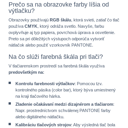
Prečo sa na obrazovke farby líšia od
výtlačku?
Obrazovky používajú
RGB škálu
, ktorá svieti, zatiaľ čo tlač
používa
CMYK
, ktorý odráža svetlo. Navyše, farbu
ovplyvňuje aj typ papiera, povrchová úprava a osvetlenie.
Preto sa pri dôležitých výstupoch odporúča vytvoriť
nátlačok alebo použiť vzorkovník PANTONE.
Na čo slúži farebná škála pri tlači?
V tlačiarenskom prostredí sa farebná škála využíva
predovšetkým na:
Kontrolu farebnosti výtlačkov
: Pomocou tzv.
kontrolného pásika (color bar), ktorý býva umiestnený
na kraji tlačového hárka.
Zladenie očakávaní medzi dizajnérom a tlačiarom
:
Napr. prostredníctvom schválenej PANTONE farby
alebo digitálneho nátlačku.
Kalibráciu tlačových strojov
: Aby výsledná tlač bola