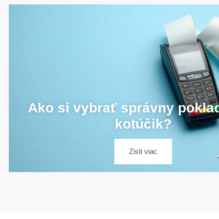
Ako si vybrať správny pokla
kotúčik?
Zisti viac