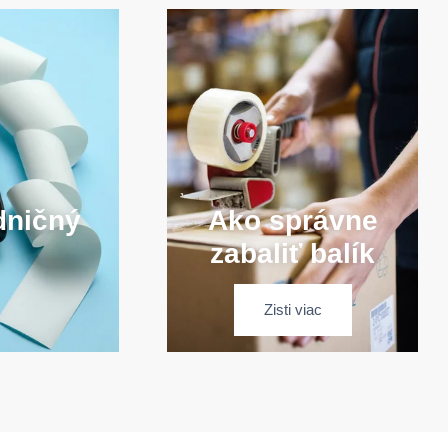
dničný
Ako správne
zabaliť balík
Zisti viac