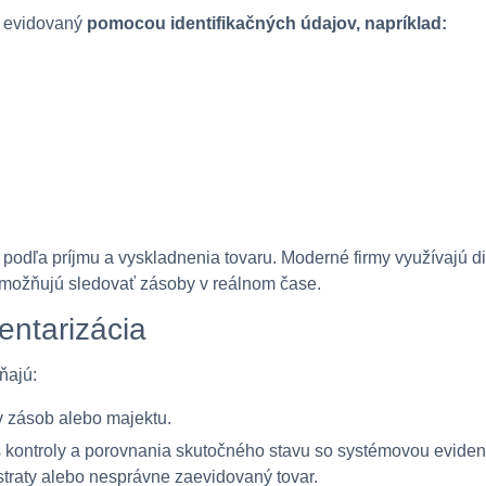
e evidovaný
pomocou identifikačných údajov, napríklad:
 podľa príjmu a vyskladnenia tovaru. Moderné firmy využívajú d
možňujú sledovať zásoby v reálnom čase.
ventarizácia
ňajú:
v zásob alebo majektu.
 kontroly a porovnania skutočného stavu so systémovou evidenc
traty alebo nesprávne zaevidovaný tovar.