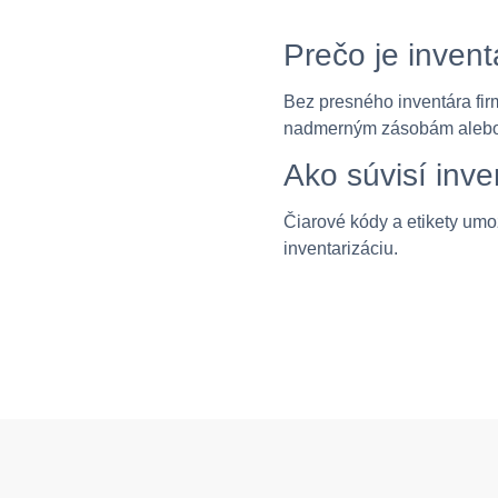
Prečo je invent
Bez presného inventára fi
nadmerným zásobám alebo
Ako súvisí inve
Čiarové kódy a etikety um
inventarizáciu.