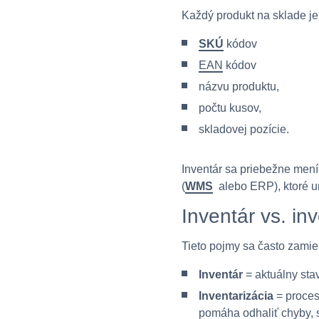
Každý produkt na sklade j
SKÚ
kódov
EAN
kódov
názvu produktu,
počtu kusov,
skladovej pozície.
Inventár sa priebežne mení
(
WMS
alebo ERP), ktoré u
Inventár vs. in
Tieto pojmy sa často zamie
Inventár
= aktuálny sta
Inventarizácia
= proces
pomáha odhaliť chyby, s