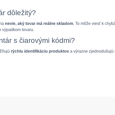
ár dôležitý?
rma
nevie, aký tovar má reálne skladom.
To môže viesť k chyb
 výpadkom tovaru.
ntár s čiarovými kódmi?
ožňujú
rýchlu identifikáciu produktov
a výrazne zjednodušujú 