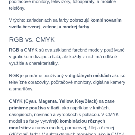
počítačové monitory, televízory, fotoaparáty, a mobilné
telefóny.
V týchto zariadeniach sa farby zobrazujú
kombinovaním
svetla červenej, zelenej a modrej farby.
RGB vs. CMYK
RGB a CMYK
sú dva základné farebné modely používané
v grafickom dizajne a tlači, ale každý z nich má odlišné
využitie a charakteristiky.
RGB je primárne používaný
v digitálnych médiách
ako sú
televízne obrazovky, počítačové monitory, digitálne kamery
a smartfóny.
CMYK (Cyan, Magenta, Yellow, Key/Black)
sa zase
primárne používa v tlači,
ako napríklad v knihách,
časopisoch, novinách a výrobkoch s potlačou. V CMYK
modeli sa farby vytvárajú
kombináciou rôznych
množstiev
azúrovo modrej, purpurovej, žltej a čiernej
(kľúčovej) farby. V subtraktívnych modeloch, ako je CMYK,