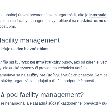
a globálnej úrovni prostredníctvom organizácií, ako je
Internati
a tomu sa facility management vyprofiloval na
medzinárodne u
postupmi.
facility management
deľuje na
dve hlavné oblasti:
ahŕňa správu
fyzickej infraštruktúry
budov, ako sú kúrenie, vetr
y, elektrické systémy či pravidelná technická údržba.
Zameriava sa na
služby pre ľudí
využívajúcich priestory. Sem pat
služby, organizácia podujatí a ďalšie podporné činnosti.
á pod facility management?
)
je nenápadná, ale zásadná súčasť každodennej prevádzky bu