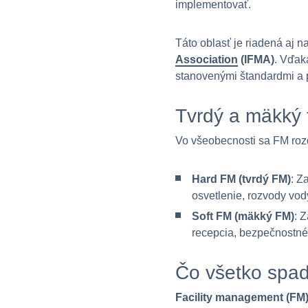
implementovať.
Táto oblasť je riadená aj n
Association
(IFMA)
. Vďak
stanovenými štandardmi a 
Tvrdý a mäkký 
Vo všeobecnosti sa FM roz
Hard FM (tvrdý FM)
: Z
osvetlenie, rozvody vod
Soft FM (mäkký FM)
: 
recepcia, bezpečnostné 
Čo všetko spad
Facility management (FM