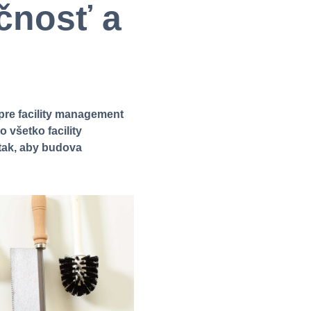
ečnosť a
 pre facility management
o všetko facility
tak, aby budova