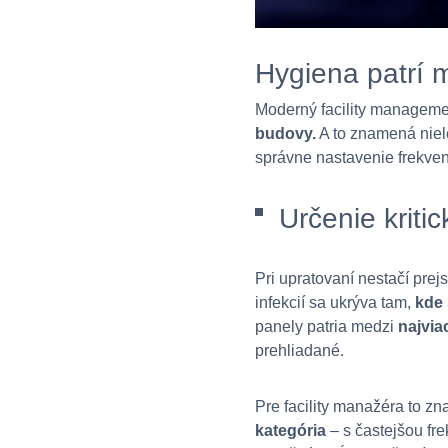
Hygiena patrí 
Moderný facility manageme
budovy.
A to znamená niele
správne nastavenie frekven
Určenie kriti
Pri upratovaní nestačí pre
infekcií sa ukrýva tam,
kde 
panely patria medzi
najvia
prehliadané.
Pre facility manažéra to z
kategória
– s častejšou fr