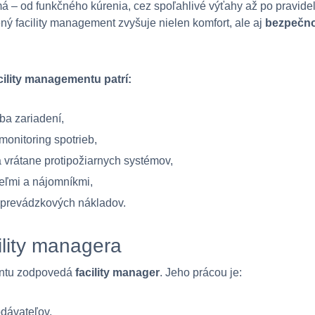
má – od funkčného kúrenia, cez spoľahlivé výťahy až po pravidel
ný facility management zvyšuje nielen komfort, ale aj
bezpečnos
cility managementu patrí:
ba zariadení,
 monitoring spotrieb,
 vrátane protipožiarnych systémov,
eľmi a nájomníkmi,
 prevádzkových nákladov.
ility managera
entu zodpovedá
facility manager
. Jeho prácou je:
odávateľov,