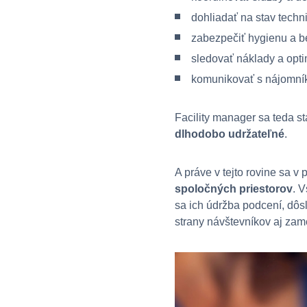
dohliadať na stav techn
zabezpečiť hygienu a b
sledovať náklady a opti
komunikovať s nájomník
Facility manager sa teda st
dlhodobo udržateľné
.
A práve v tejto rovine sa 
spoločných priestorov
. 
sa ich údržba podcení, dôs
strany návštevníkov aj zam