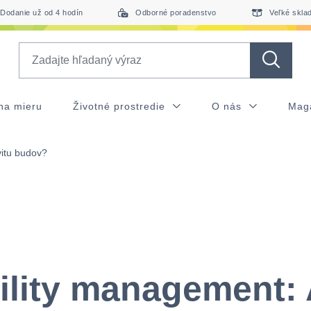
ktivitu budov?
Dodanie už od 4 hodín
Odborné poradenstvo
Veľké skla
Search
na mieru
Životné prostredie
O nás
Mag
vitu budov?
ility management: