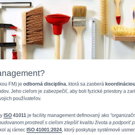
 management?
tkou FM) je
odborná disciplína
, ktorá sa zaoberá
koordináciou 
dov. Jeho cieľom je zabezpečiť, aby boli fyzické priestory a za
vojich používateľov.
my
ISO
41011
je facility management definovaný ako
“organizačn
budovanom prostredí s cieľom zlepšiť kvalitu života a podporiť 
ikol aj rámec
ISO 41001:2024
, ktorý poskytuje systémové usmer