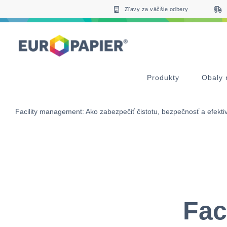
Table Of Content
Facility management: Ako zabezpečiť čistotu, bezpečnosť a efe
Mohlo by vás zaujať
sr.skip-to.main-content
sr.skip-to.table-of-contents
sr.skip-to.main-navigation
Zľavy za väčšie odbery
Produkty
Obaly 
Facility management: Ako zabezpečiť čistotu, bezpečnosť a efekti
Fac