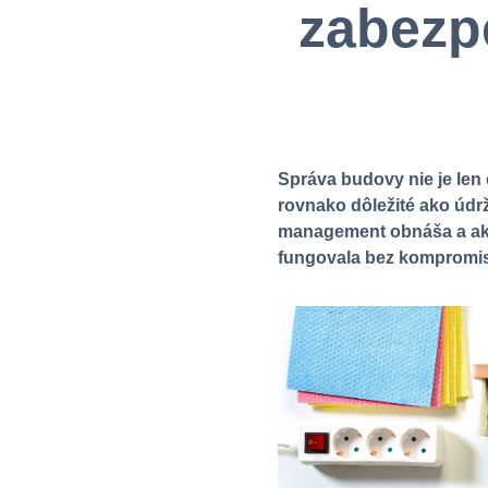
zabezpe
Správa budovy nie je len 
rovnako dôležité ako údrž
management obnáša a ako
fungovala bez kompromi