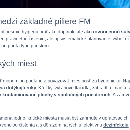
medzi základné piliere FM
nt nesmie hygienu brať ako doplnok, ale ako
rovnocennú súča
n pravidelné čistenie, ale aj systematické plánovanie, výber ú
cie podľa typu priestoru.
ckých miest
jsť mopom po podlahe a považovať miestnosť za hygienickú. Naj
sa dotýkajú ruky.
Kľučky, výťahové tlačidlá, zábradlia, madlá,
c kontaminované plochy v spoločných priestoroch
. A zárov
namená jedno: kritické miesta musia byť zahrnuté v upratovacíc
ekvenciou čistenia a s dôrazom na rýchlu, efektívnu
dezinfekciu