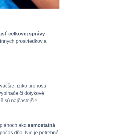
sť celkovej správy
činných prostriedkov a
väčšie riziko prenosu
 vypínače či dotykové
eň sú najčastejšie
h plánoch ako
samostatná
počas dňa. Nie je potrebné