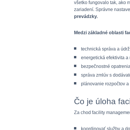
všetko fungovalo tak, ako 
zariadení. Správne nastave
prevádzky.
Medzi základné oblasti fa
technická správa a údrž
energetická efektivita a
bezpečnostné opatrenia
správa zmlúv s dodávat
plánovanie rozpočtov a
Čo je úloha fac
Za chod facility managem
koordinovať služby a d