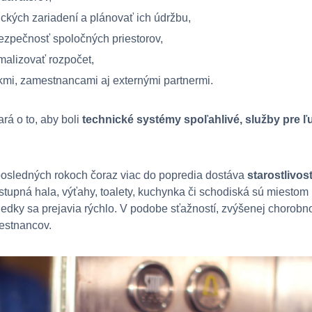
ických zariadení a plánovať ich údržbu,
ezpečnosť spoločných priestorov,
malizovať rozpočet,
mi, zamestnancami aj externými partnermi.
ará o to, aby boli
technické systémy spoľahlivé, služby pre ľ
v posledných rokoch čoraz viac do popredia dostáva
starostlivos
Vstupná hala, výťahy, toalety, kuchynka či schodiská sú miestom
ledky sa prejavia rýchlo. V podobe sťažností, zvýšenej chorobno
estnancov.