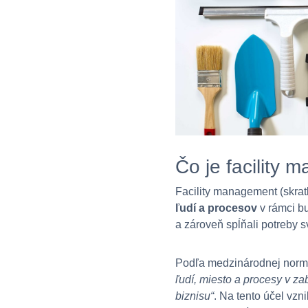
Čo je facility
Facility management (skra
ľudí a procesov
v rámci bu
a zároveň spĺňali potreby s
Podľa medzinárodnej nor
ľudí, miesto a procesy v za
biznisu“
. Na tento účel vzn