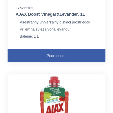
LYN/12103
AJAX Boost Vinegar&Levander, 1L
Všestranný univerzálny čistiaci prostriedok
Príjemná svieža vôňa levandúľ
Balenie: 1 L
Podrobnosti