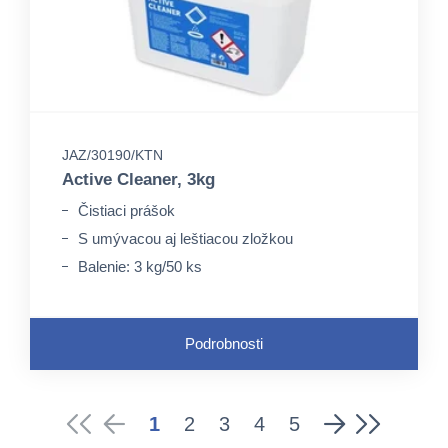
JAZ/30190/KTN
Active Cleaner, 3kg
Čistiaci prášok
S umývacou aj leštiacou zložkou
Balenie: 3 kg/50 ks
Podrobnosti
1
2
3
4
5