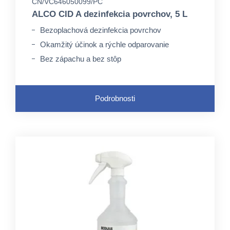
CN/VC646050099/PC
ALCO CID A dezinfekcia povrchov, 5 L
Bezoplachová dezinfekcia povrchov
Okamžitý účinok a rýchle odparovanie
Bez zápachu a bez stôp
Podrobnosti