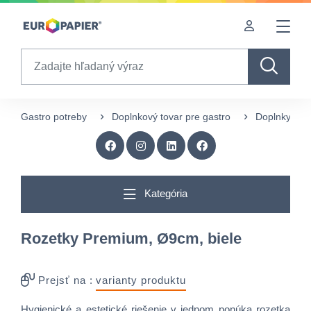
Table Of Content
Zaujímavé produkty pre Vás
sr.skip-to.main-content
sr.skip-to.table-of-contents
sr.skip-to.main-navigation
Search
Gastro potreby
Doplnkový tovar pre gastro
Doplnky pre
Kategória
Rozetky Premium, Ø9cm, biele
Prejsť na :
varianty produktu
Hygienické a estetické riešenie v jednom ponúka rozetka