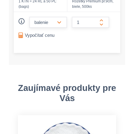
1 KTN = 24 RL á 50 PC
Rozetky Premium pr.9cm,
(bags)
biele, 500ks
form.decrease-amount
form.increase-a
Vypočítať cenu
Zaujímavé produkty pre
Vás