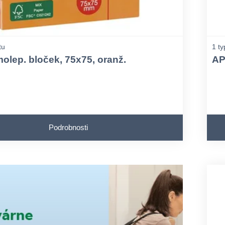
tu
1 ty
olep. bloček, 75x75, oranž.
AP
Podrobnosti