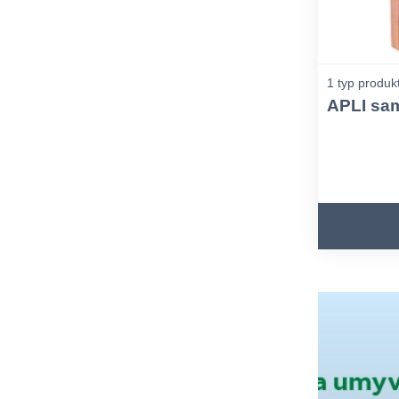
1 typ produk
APLI sam