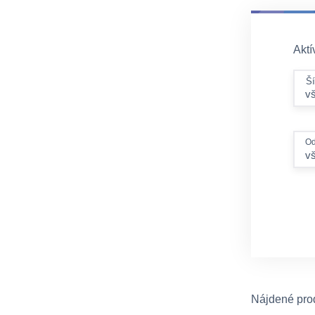
Aktív
Ší
Od
v
Nájdené pro