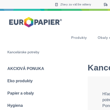
Table Of Content
sr.skip-to.main-content
sr.skip-to.table-of-contents
sr.skip-to.main-navigation
Zľavy za väčšie odbery
Produkty
Obaly 
Kancelárske potreby
Kance
AKCIOVÁ PONUKA
Eko produkty
Papier a obaly
Hľad
potr
Hygiena
Ponú