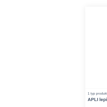
1 typ produk
APLI lep