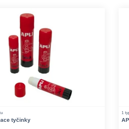
tu
1 ty
iace tyčinky
AP