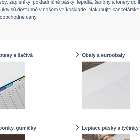
eby
,
zápisníky
,
pokladničné pásky
,
lepidlá
,
šanóny
a
tonery
do t
ukty sú dostupné v našom veľkosklade. Nakupujte kancelárske
koobchodné ceny.
otesy a tlačivá
Obaly a euroobaly
sponky, gumičky
Lepiace pásky a tyčinky