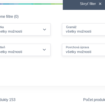
Skryť filter
ne filtre (0)
rka
Gramáž
tieň
Povrchová úprava
šetky možnosti
všetky možnosti
dukty 153
Počet produk