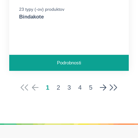
23 typy (-ov) produktov
Bindakote
Podrobnosti
1
2
3
4
5