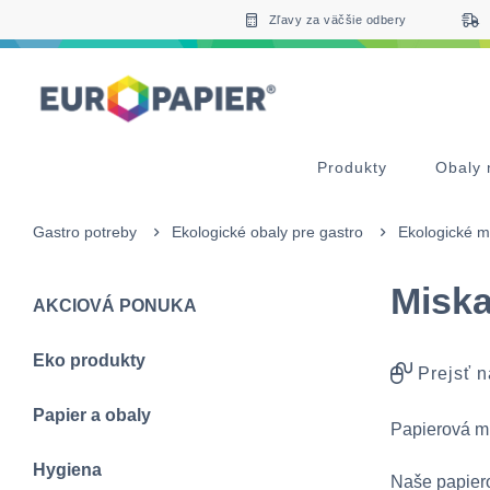
Table Of Content
Doplnkové produkty
Zaujímavé produkty pre Vás
sr.skip-to.main-content
sr.skip-to.table-of-contents
sr.skip-to.main-navigation
Zľavy za väčšie odbery
Produkty
Obaly 
Gastro potreby
Ekologické obaly pre gastro
Ekologické m
Miska
AKCIOVÁ PONUKA
Eko produkty
Prejsť n
Papier a obaly
Papierová mi
Hygiena
Naše papiero