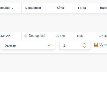
roduktu
Dostupnosť
Šírka
Farba
Bale
Dostupnosť
533/PAK
90 mm
kraft
1 KTN
form.decrease-amount
Vypo
form.increase