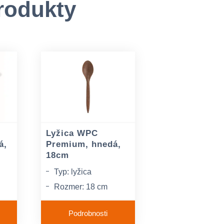
rodukty
Lyžica WPC
á,
Premium, hnedá,
18cm
Typ: lyžica
Rozmer: 18 cm
Materiál: wpc (drevo
Podrobnosti
+ polymér)