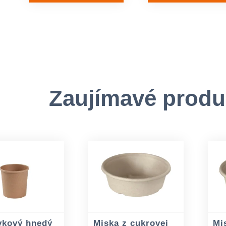
Zaujímavé produ
vkový hnedý
Miska z cukrovej
Mi