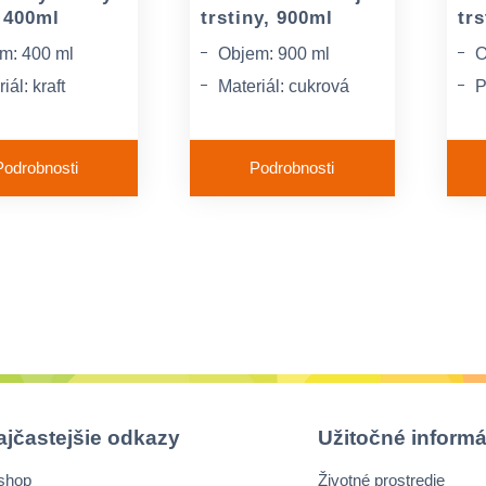
, 400ml
trstiny, 900ml
trs
m: 400 ml
Objem: 900 ml
O
iál: kraft
Materiál: cukrová
P
trstina
a: hnedá
M
Farba: prírodne
t
Podrobnosti
Podrobnosti
hnedá
ajčastejšie odkazy
Užitočné informá
shop
Životné prostredie