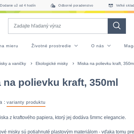
Dodanie už od 4 hodín
Odborné poradenstvo
Veľké skla
Search
na mieru
Životné prostredie
O nás
Mag
isky a vaničky
Ekologické misky
Miska na polievku kraft, 350m
 na polievku kraft, 350ml
a :
varianty produktu
ska z kraftového papiera, ktorý jej dodáva šmrnc elegancie.
vé misky sú potiahnuté plastovým materiálom - vďaka tomu prež