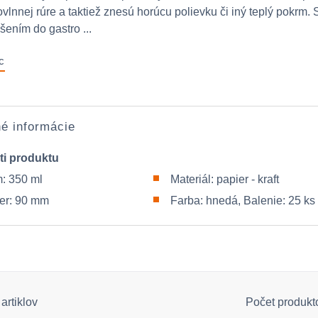
vlnnej rúre a taktiež znesú horúcu polievku či iný teplý pokrm. 
šením do gastro ...
c
é informácie
ti produktu
: 350 ml
Materiál: papier - kraft
er: 90 mm
Farba: hnedá, Balenie: 25 ks
artiklov
Počet produkt