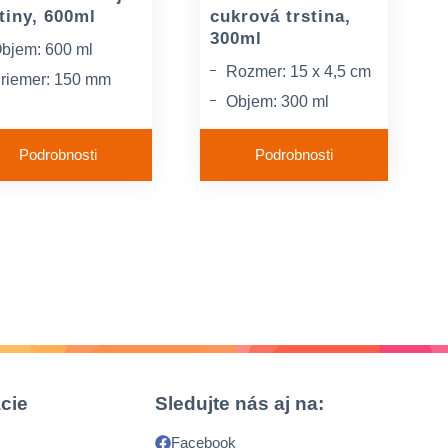
tiny, 600ml
cukrová trstina,
300ml
bjem: 600 ml
Rozmer: 15 x 4,5 cm
riemer: 150 mm
Objem: 300 ml
ateriál: cukrová
Materiál: cukrová
rstina
Podrobnosti
Podrobnosti
trstina
cie
Sledujte nás aj na:
Facebook