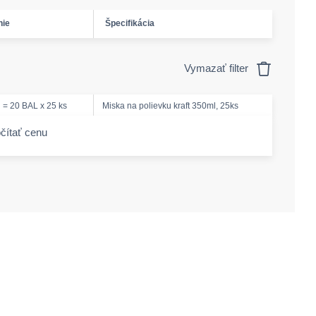
nie
Špecifikácia
Vymazať filter
 = 20 BAL x 25 ks
Miska na polievku kraft 350ml, 25ks
čítať cenu
-amount