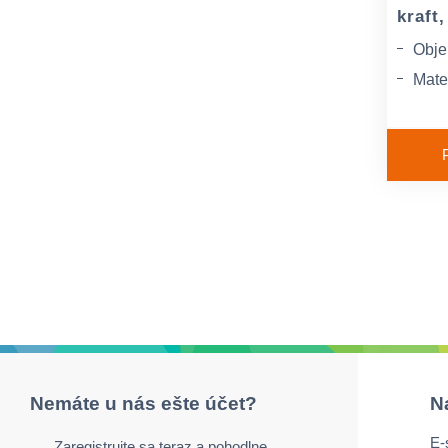
kraft
Obje
Mater
Farb
Nemáte u nás ešte účet?
N
E-
Zaregistrujte sa teraz a pohodlne