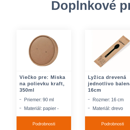
Doplnkové p
Viečko pre: Miska
Lyžica drevená
na polievku kraft,
jednotlivo balen
350ml
16cm
Priemer: 90 ml
Rozmer: 16 cm
Materiál: papier -
Materiál: drevo
kraft
Farba: prírodná
Podrobnosti
Podrobnosti
Farba: hnedá