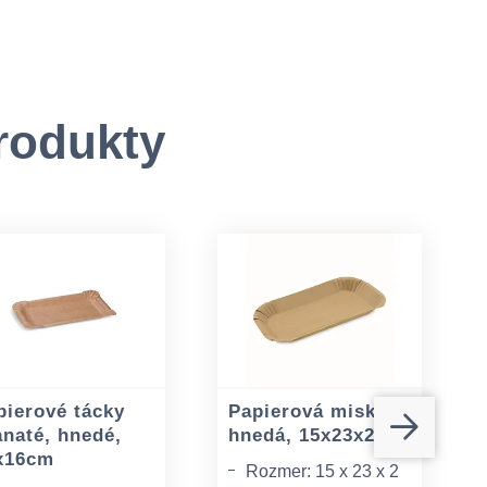
rodukty
pierové tácky
Papierová miska
anaté, hnedé,
hnedá, 15x23x2cm
x16cm
Rozmer: 15 x 23 x 2