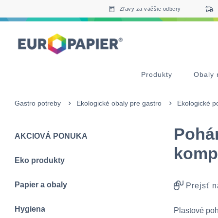
Table Of Content
Doplnkové produkty
Zaujímavé produkty pre Vás
sr.skip-to.main-content
sr.skip-to.table-of-contents
sr.skip-to.main-navigation
Zľavy za väčšie odbery
Produkty
Obaly 
Gastro potreby
Ekologické obaly pre gastro
Ekologické p
Pohár
AKCIOVÁ PONUKA
kompo
Eko produkty
Papier a obaly
Prejsť n
Hygiena
Plastové poh