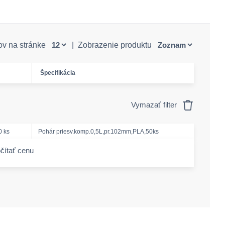
ov na stránke
|
Zobrazenie produktu
Špecifikácia
Vymazať filter
0 ks
Pohár priesv.komp.0,5L,pr.102mm,PLA,50ks
čítať cenu
-amount