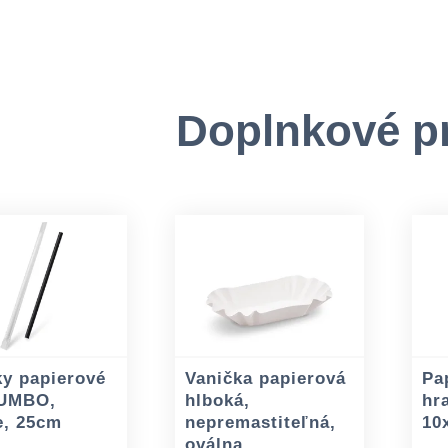
Doplnkové p
y papierové
Vanička papierová
Pa
JUMBO,
hlboká,
hr
e, 25cm
nepremastiteľná,
10
oválna,