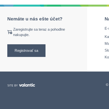
Nemáte u nás ešte účet?
N
E-
Zaregistrujte sa teraz a pohodlne
nakupujte.
Ka
Ma
Sl
Registrovať sa
Ko
© 