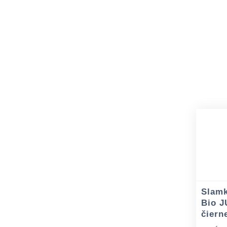
Slamk
Bio 
čiern