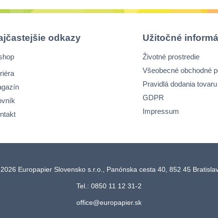
ajčastejšie odkazy
Užitočné informá
shop
Životné prostredie
Všeobecné obchodné 
riéra
Pravidlá dodania tovaru
gazín
GDPR
ovník
Impressum
ntakt
2026 Europapier Slovensko s.r.o., Panónska cesta 40, 852 45 Bratisl
Tel.: 0850 11 12 31-2
office@europapier.sk