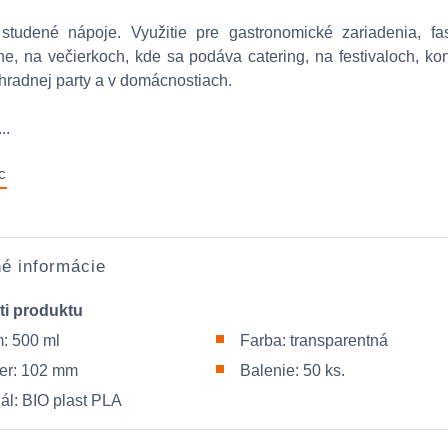
tudené nápoje. Využitie pre gastronomické zariadenia, fas
lne, na večierkoch, kde sa podáva catering, na festivaloch, ko
hradnej party a v domácnostiach.
..
c
é informácie
ti produktu
: 500 ml
Farba: transparentná
er: 102 mm
Balenie: 50 ks.
iál: BIO plast PLA