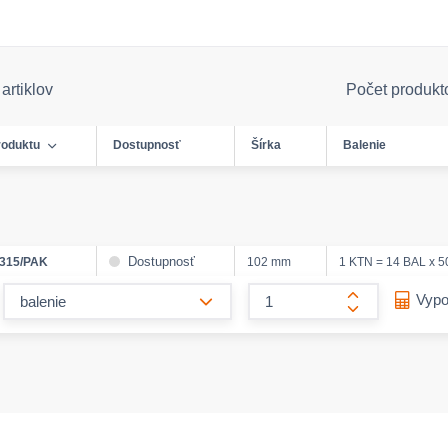
artiklov
Počet produkt
roduktu
Dostupnosť
Šírka
Balenie
Dostupnosť
315/PAK
102 mm
1 KTN = 14 BAL x 5
form.decrease-amount
Vypo
form.increase