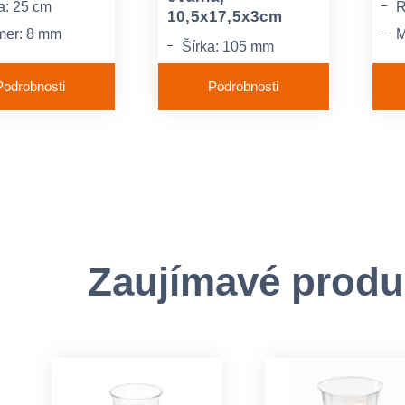
a: 25 cm
R
10,5x17,5x3cm
mer: 8 mm
M
Šírka: 105 mm
iál: celulóza
F
Dĺžka: 175 mm
h
Podrobnosti
Podrobnosti
Výška: 30 mm
Zaujímavé produ