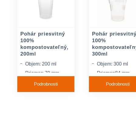
Pohár priesvitný
Pohár priesvitn
100%
100%
kompostovateľný,
kompostovateľn
200ml
300ml
Objem: 200 ml
Objem: 300 ml
Priemer: 70 mm
Priemer:84 mm
Materiál: bio plast
Materiál: BIO plas
Podrobnosti
Podrobnosti
PLA
PLA