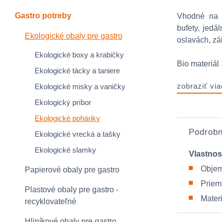
Gastro potreby
Vhodné na s
bufety, jedá
Ekologické obaly pre gastro
oslavách, zá
Ekologické boxy a krabičky
Bio materiál .
Ekologické tácky a taniere
zobraziť via
Ekologické misky a vaničky
Ekologický príbor
Ekologické poháriky
Podrobn
Ekologické vrecká a tašky
Ekologické slamky
Vlastnos
Objem
Papierové obaly pre gastro
Priem
Plastové obaly pre gastro -
Mater
recyklovateľné
Hliníkové obaly pre gastro