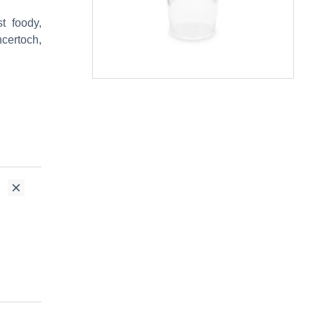
t foody,
ncertoch,