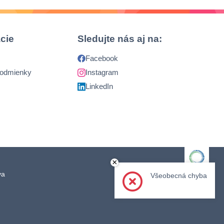
cie
Sledujte nás aj na:
Facebook
podmienky
Instagram
LinkedIn
×
ava
Člen skupiny
Všeobecná chyba