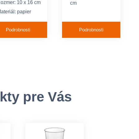
ozmer: 10 x 16 cm
cm
ateriál: papier
Materiál: papier
arba: prírodne
Farba: hnedá
nedá
Podrobnosti
Podrobnosti
kty pre Vás