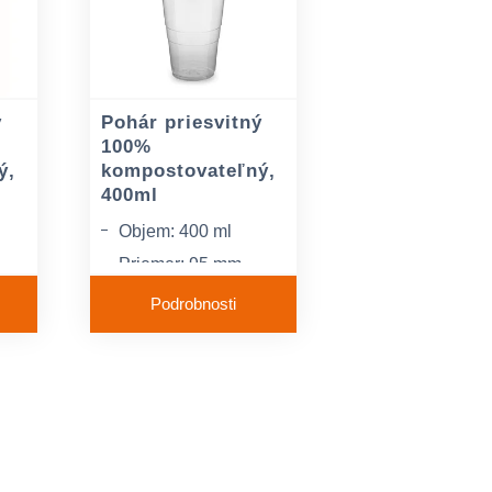
ý
Pohár priesvitný
100%
ý,
kompostovateľný,
400ml
Objem: 400 ml
Priemer: 95 mm
t
Materiál: BIO plast
Podrobnosti
PLA