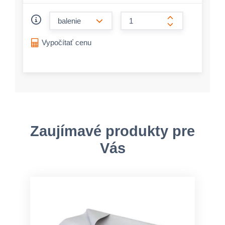
form.decrease-amount
form.increase-a
Vypočítať cenu
Zaujímavé produkty pre
Vás