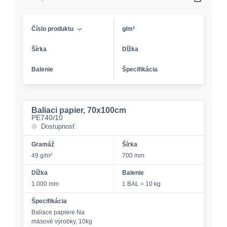
Číslo produktu
g/m²
Šírka
Dĺžka
Balenie
Špecifikácia
Baliaci papier, 70x100cm
PE740/10
Dostupnosť
Gramáž
Šírka
49 g/m²
700 mm
Dĺžka
Balenie
1.000 mm
1 BAL = 10 kg
Špecifikácia
Baliace papiere Na
mäsové výrobky, 10kg