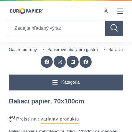
Table Of Content
Zaujímavé produkty pre Vás
sr.skip-to.main-content
sr.skip-to.table-of-contents
sr.skip-to.main-navigation
Search
Gastro potreby
Papierové obaly pre gastro
Baliaci papi
Kategória
Baliaci papier, 70x100cm
Prejsť na :
varianty produktu
Baliaci papier s mikroténovou fóliou. Vhodný na mäsové