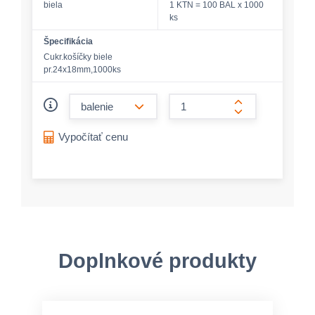
biela
1 KTN = 100 BAL x 1000
ks
Špecifikácia
Cukr.košíčky biele
pr.24x18mm,1000ks
form.decrease-amount
form.increase-a
Vypočítať cenu
Doplnkové produkty