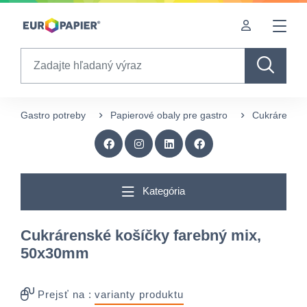
Table Of Content
Doplnkové produkty
Zaujímavé produkty pre Vás
sr.skip-to.main-content
sr.skip-to.table-of-contents
sr.skip-to.main-navigation
Search
Gastro potreby
Papierové obaly pre gastro
Cukrárenské
Kategória
Cukrárenské košíčky farebný mix,
50x30mm
Prejsť na :
varianty produktu