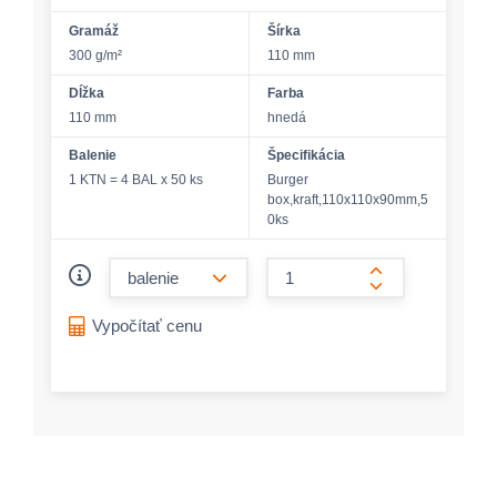
Gramáž
Šírka
300 g/m²
110 mm
Dĺžka
Farba
110 mm
hnedá
Balenie
Špecifikácia
1 KTN = 4 BAL x 50 ks
Burger
box,kraft,110x110x90mm,5
0ks
form.decrease-amount
form.increase-a
Vypočítať cenu