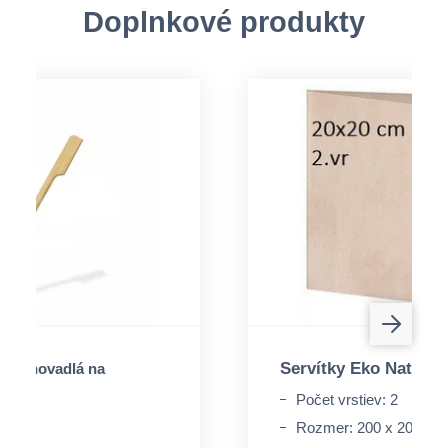
Doplnkové produkty
Servítky Eko Natural
apichovadlá na
12cm
Počet vrstiev: 2
 cm
Rozmer: 200 x 200 m
 ks