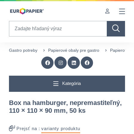
Table Of Content
Doplnkové produkty
Zaujímavé produkty pre Vás
sr.skip-to.main-content
sr.skip-to.table-of-contents
sr.skip-to.main-navigation
Search
Gastro potreby
Papierové obaly pre gastro
Papierové kr
Kategória
Box na hamburger, nepremastiteľný,
110 × 110 × 90 mm, 50 ks
Prejsť na :
varianty produktu