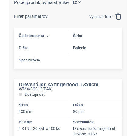
Počet produktov na stránke
Filter parametrov
Vymazať filter
Číslo produktu
Šírka
Dĺžka
Balenie
Špecifikácia
Drevená loďka fingerfood, 13x8cm
WMX/66613/PAK
Dostupnosť
Šírka
Dĺžka
130 mm
80 mm
Balenie
Špecifikácia
1 KTN = 20 BAL x 100 ks
Drevená loďka fingerfood
13x8cm,100ks