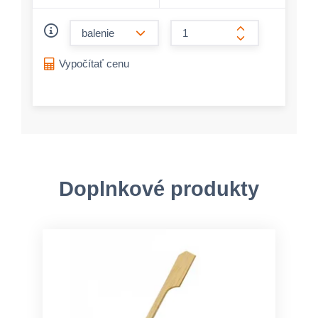
form.decrease-amount
form.increase-a
Vypočítať cenu
Doplnkové produkty