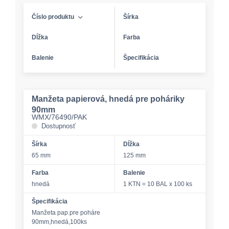
Číslo produktu
Šírka
Dĺžka
Farba
Balenie
Špecifikácia
Manžeta papierová, hnedá pre poháriky
90mm
WMX/76490/PAK
Dostupnosť
Šírka
Dĺžka
65 mm
125 mm
Farba
Balenie
hnedá
1 KTN = 10 BAL x 100 ks
Špecifikácia
Manžeta pap.pre poháre
90mm,hnedá,100ks