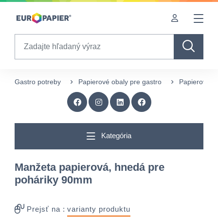
Table Of Content
Doplnkové produkty
Zaujímavé produkty pre Vás
sr.skip-to.main-content
sr.skip-to.table-of-contents
sr.skip-to.main-navigation
Search
Gastro potreby
Papierové obaly pre gastro
Papierové p
Kategória
Manžeta papierová, hnedá pre
poháriky 90mm
Prejsť na :
varianty produktu