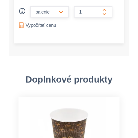
form.decrease-amount
form.increase-a
Vypočítať cenu
Doplnkové produkty