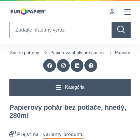
Table Of Content
Doplnkové produkty
Zaujímavé produkty pre Vás
sr.skip-to.main-content
sr.skip-to.table-of-contents
sr.skip-to.main-navigation
Search
Gastro potreby
Papierové obaly pre gastro
Papierové p
Kategória
Papierový pohár bez potlače, hnedý,
280ml
Prejsť na :
varianty produktu