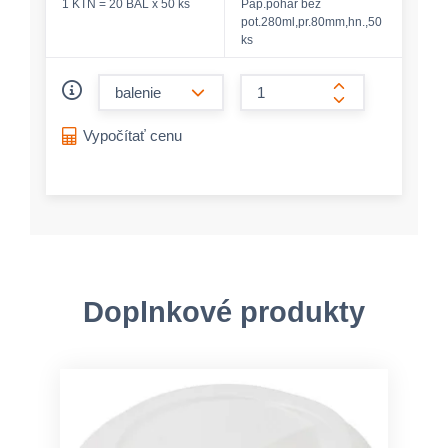
1 KTN = 20 BAL x 50 ks
Pap.pohár bez
pot.280ml,pr.80mm,hn.,50
ks
form.decrease-amount
form.increase-a
Vypočítať cenu
Doplnkové produkty