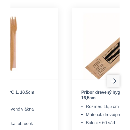
da WPC 1, 18,5cm
Príbor drevený hygienic
16,5cm
,5 cm
Rozmer: 16,5 cm
pc (drevené vlákna +
Materiál: drevo/papier
Balenie: 60 sád
 vidlička, obrúsok