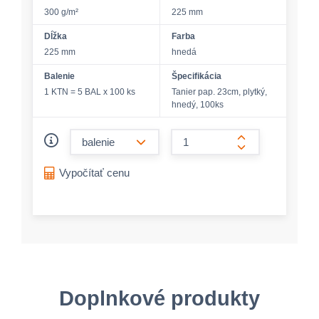
300 g/m²
225 mm
Dĺžka
Farba
225 mm
hnedá
Balenie
Špecifikácia
1 KTN = 5 BAL x 100 ks
Tanier pap. 23cm, plytký,
hnedý, 100ks
form.decrease-amount
form.increase-a
Vypočítať cenu
Doplnkové produkty