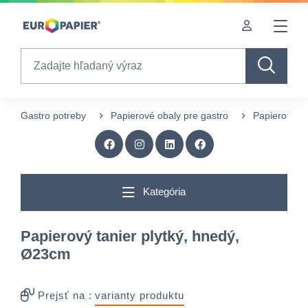
Table Of Content
Doplnkové produkty
Zaujímavé produkty pre Vás
sr.skip-to.main-content
sr.skip-to.table-of-contents
sr.skip-to.main-navigation
Search
Gastro potreby
Papierové obaly pre gastro
Papierové tá
Kategória
Papierový tanier plytký, hnedý,
Ø23cm
Prejsť na :
varianty produktu