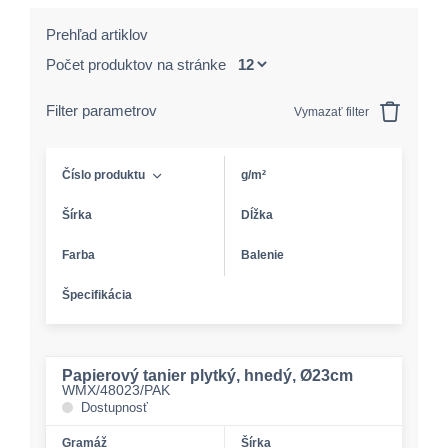
Prehľad artiklov
Počet produktov na stránke
Filter parametrov
Vymazať filter
Číslo produktu
g/m²
Šírka
Dĺžka
Farba
Balenie
Špecifikácia
Papierový tanier plytký, hnedý, Ø23cm
WMX/48023/PAK
Dostupnosť
Gramáž
Šírka