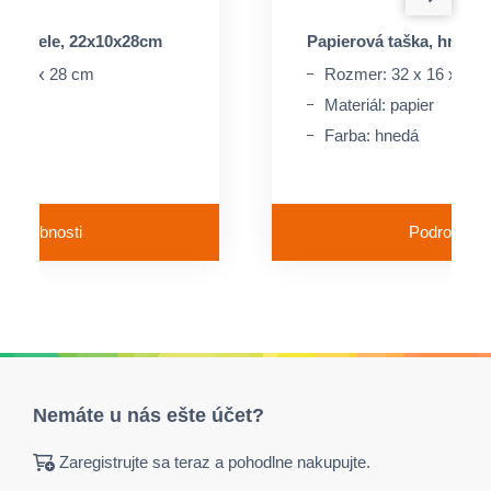
ky, biele, 22x10x28cm
Papierová taška, hnedá
x 10 x 28 cm
Rozmer: 32 x 16 x 39 
pier
Materiál: papier
Farba: hnedá
Podrobnosti
Podrobnost
Nemáte u nás ešte účet?
Zaregistrujte sa teraz a pohodlne nakupujte.