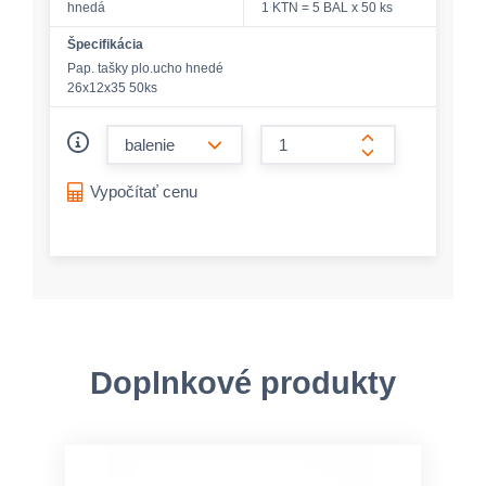
hnedá
1 KTN = 5 BAL x 50 ks
Špecifikácia
Pap. tašky plo.ucho hnedé
26x12x35 50ks
form.decrease-amount
form.increase-a
Vypočítať cenu
Doplnkové produkty