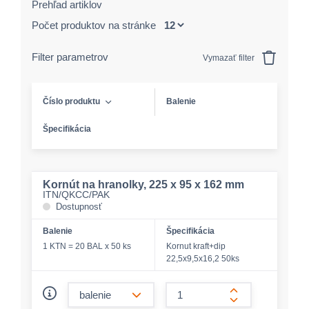
Prehľad artiklov
Počet produktov na stránke
Filter parametrov
Vymazať filter
Číslo produktu
Balenie
Špecifikácia
Kornút na hranolky, 225 x 95 x 162 mm
ITN/QKCC/PAK
Dostupnosť
Balenie
Špecifikácia
1 KTN = 20 BAL x 50 ks
Kornut kraft+dip
22,5x9,5x16,2 50ks
form.decrease-amount
form.increase-a