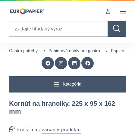
Table Of Content
Doplnkové produkty
Zaujímavé produkty pre Vás
sr.skip-to.main-content
sr.skip-to.table-of-contents
sr.skip-to.main-navigation
Search
Gastro potreby
Papierové obaly pre gastro
Papierové vr
Kategória
Kornút na hranolky, 225 x 95 x 162
mm
Prejsť na :
varianty produktu