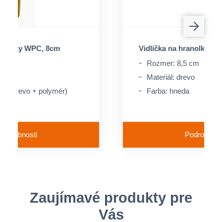
hranolky WPC, 8cm
Vidlička na hranolky z d
a
Rozmer: 8,5 cm
cm
Materiál: drevo
PC (drevo + polymér)
Farba: hneda
Podrobnosti
Podrobnost
Zaujímavé produkty pre
Vás