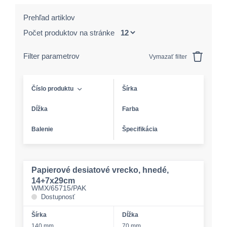
Prehľad artiklov
Počet produktov na stránke
Filter parametrov
Vymazať filter
Číslo produktu
Šírka
Dĺžka
Farba
Balenie
Špecifikácia
Papierové desiatové vrecko, hnedé,
14+7x29cm
WMX/65715/PAK
Dostupnosť
Šírka
Dĺžka
140 mm
70 mm