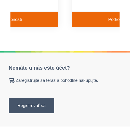
Podrobnosti
Podrobnost
Nemáte u nás ešte účet?
Zaregistrujte sa teraz a pohodlne nakupujte.
Registrovať sa