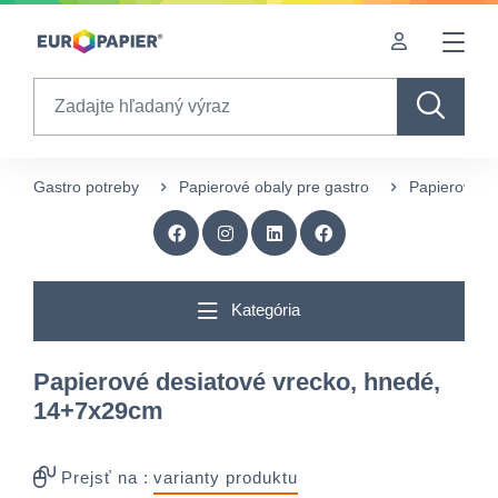
Table Of Content
Zaujímavé produkty pre Vás
sr.skip-to.main-content
sr.skip-to.table-of-contents
sr.skip-to.main-navigation
Search
Gastro potreby
Papierové obaly pre gastro
Papierové vr
Kategória
Papierové desiatové vrecko, hnedé,
14+7x29cm
Prejsť na :
varianty produktu