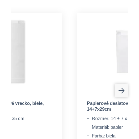
iatové vrecko, biele,
Papierové desiatové vrec
14+7x29cm
+ 7 x 35 cm
Rozmer: 14 + 7 x 29 c
pier
Materiál: papier
Farba: biela