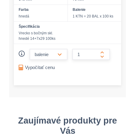
Farba
Balenie
hnedá
1 KTN = 20 BAL x 100 ks
Špecifikácia
Vrecko s bočným skl.
hnedé 14+7x29 100ks
form.decrease-amount
form.increase-a
Vypočítať cenu
Zaujímavé produkty pre
Vás