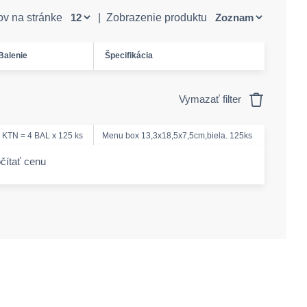
ov na stránke
|
Zobrazenie produktu
Balenie
Špecifikácia
Vymazať filter
 KTN = 4 BAL x 125 ks
Menu box 13,3x18,5x7,5cm,biela. 125ks
čítať cenu
-amount