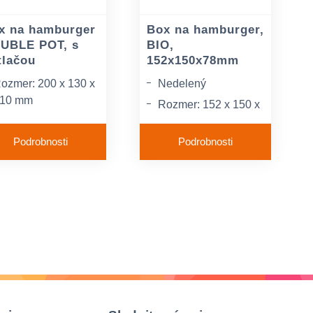
x na hamburger
Box na hamburger,
UBLE POT, s
BIO,
tlačou
152x150x78mm
ozmer: 200 x 130 x
Nedelený
10 mm
Rozmer: 152 x 150 x
ateriál: papier
78 mm /šxdxv/
Podrobnosti
Podrobnosti
alenie: 100 ks
Materiál: cukrová
trstina