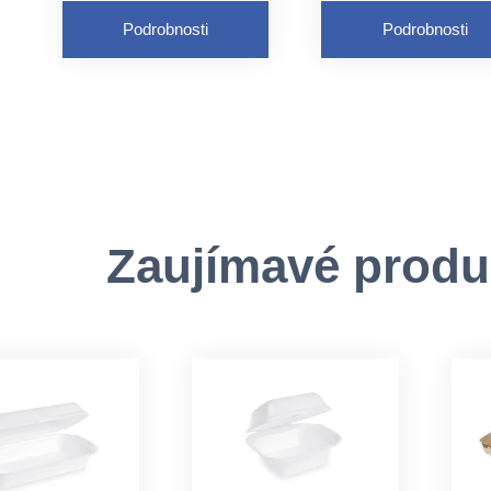
Farba: biela
Materiál: papier
Podrobnosti
Podrobnosti
Zaujímavé produ