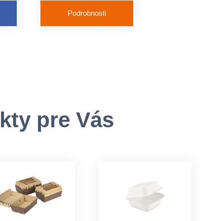
Podrobnosti
Obsah: nôž, vidlička,
obrúsok
kty pre Vás