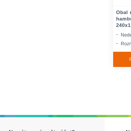
Obal 
hambu
240x
Nede
Rozm
75 m
Mate