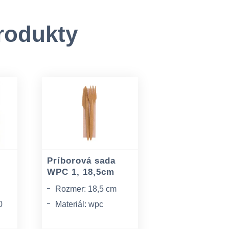
rodukty
Príborová sada
WPC 1, 18,5cm
Rozmer: 18,5 cm
0
Materiál: wpc
(drevené vlákna +
polymér)