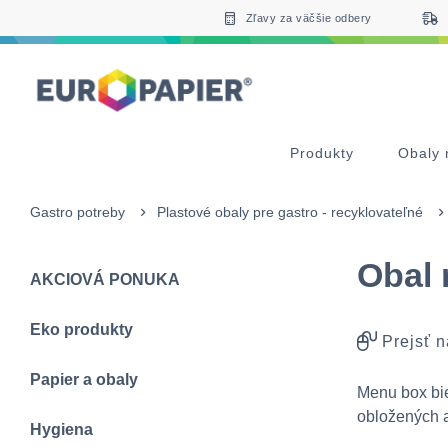
Table Of Content
Doplnkové produkty
Zaujímavé produkty pre Vás
sr.skip-to.main-content
sr.skip-to.table-of-contents
sr.skip-to.main-navigation
Zľavy za väčšie odbery
Produkty
Obaly 
Gastro potreby
Plastové obaly pre gastro - recyklovateľné
Obal
AKCIOVÁ PONUKA
Eko produkty
Prejsť n
Papier a obaly
Menu box bie
obložených 
Hygiena