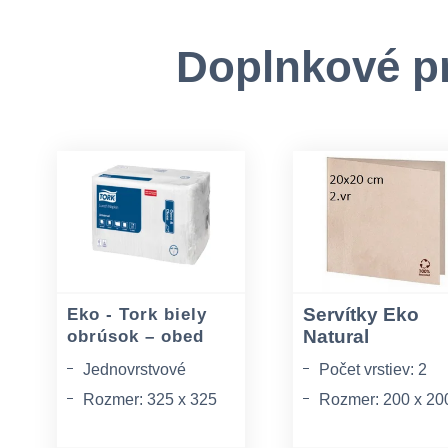
Doplnkové p
Servítky Eko
Eko - Tork biely
Natural
obrúsok – obed
Jednovrstvové
Počet vrstiev: 2
Rozmer: 325 x 325
Rozmer: 200 x 20
mm
mm