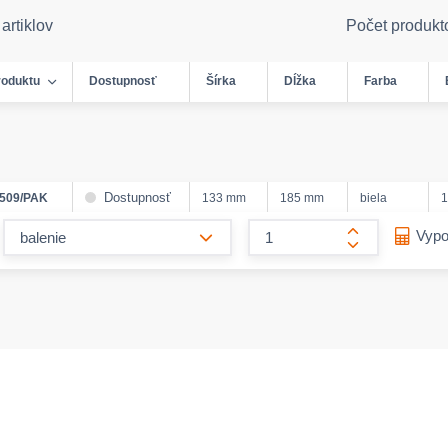
artiklov
Počet produkt
roduktu
Dostupnosť
Šírka
Dĺžka
Farba
Dostupnosť
509/PAK
133 mm
185 mm
biela
1
form.decrease-amount
Vypo
form.increase