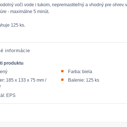
odolný voči vode i tukom, nepremastiteľný a vhodný pre ohrev 
rúre - maximálne 5 minút.
huje 125 ks.
é informácie
ti produktu
lený
Farba: biela
r: 185 x 133 x 75 mm /
Balenie: 125 ks
/
iál: EPS