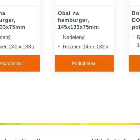
na
Obal na
Bo
rger,
hamburger,
DO
133x75mm
145x133x75mm
po
lený
Nedelený
R
1
er: 240 x 133 x
Rozmer: 145 x 133 x
m /šxdxv/
75 mm /šxdxv/
M
Podrobnosti
Podrobnosti
riál: XPS
Materiál: XPS
B