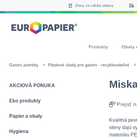
Table Of Content
Doplnkové produkty
Zaujímavé produkty pre Vás
sr.skip-to.main-content
sr.skip-to.table-of-contents
sr.skip-to.main-navigation
Zľavy za väčšie odbery
Produkty
Obaly 
Gastro potreby
Plastové obaly pre gastro - recyklovateľné
Miska
AKCIOVÁ PONUKA
Eko produkty
Prejsť n
Papier a obaly
Kvalitná pev
steny dajú v
Hygiena
materiálu PE