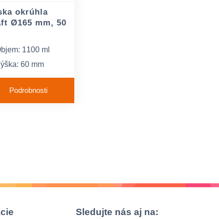
ska okrúhla
aft Ø165 mm, 50
bjem: 1100 ml
ýška: 60 mm
riemer: 165 mm
Podrobnosti
cie
Sledujte nás aj na: