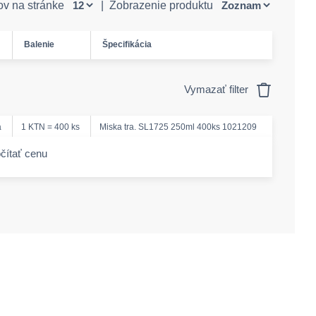
ov na stránke
|
Zobrazenie produktu
Balenie
Špecifikácia
Vymazať filter
á
1 KTN = 400 ks
Miska tra. SL1725 250ml 400ks 1021209
čítať cenu
-amount