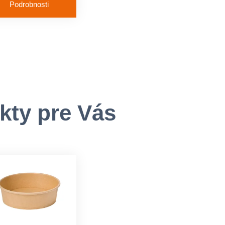
Podrobnosti
áložiek: 160 mm
kty pre Vás