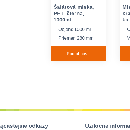
Šalátová miska,
Mi
PET, čierna,
kr
1000ml
ks
Objem: 1000 ml
O
Priemer: 230 mm
V
Materiál: PET
P
Podrobnosti
ajčastejšie odkazy
Užitočné informá