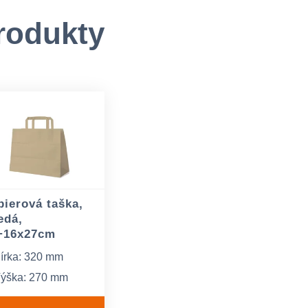
rodukty
pierová taška,
edá,
+16x27cm
írka: 320 mm
ýška: 270 mm
írka dna a bočných