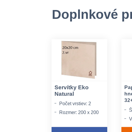
Doplnkové p
Servítky Eko
Pa
Natural
hn
32
Počet vrstiev: 2
Š
Rozmer: 200 x 200
V
mm
š
Materiál: papier