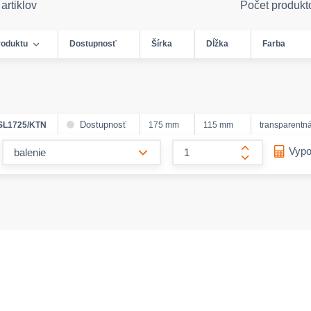
artiklov
Počet produkt
roduktu
Dostupnosť
Šírka
Dĺžka
Farba
Dostupnosť
SL1725/KTN
175 mm
115 mm
transparentn
form.decrease-amount
Vypo
form.increase