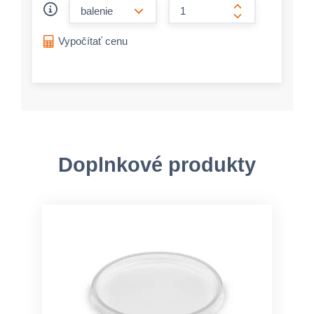
form.decrease-amount
form.increase-a
Vypočítať cenu
Doplnkové produkty