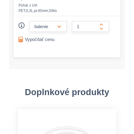
Pohár z UH
PET,0,3L,pr.95mm,50ks
form.decrease-amount
form.increase-a
Vypočítať cenu
Doplnkové produkty