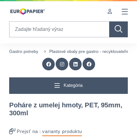
Table Of Content
Doplnkové produkty
Zaujímavé produkty pre Vás
sr.skip-to.main-content
sr.skip-to.table-of-contents
sr.skip-to.main-navigation
Search
Gastro potreby
Plastové obaly pre gastro - recyklovateľné
Kategória
Poháre z umelej hmoty, PET, 95mm,
300ml
Prejsť na :
varianty produktu