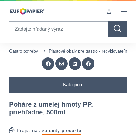
Table Of Content
Doplnkové produkty
Zaujímavé produkty pre Vás
sr.skip-to.main-content
sr.skip-to.table-of-contents
sr.skip-to.main-navigation
Search
Gastro potreby
Plastové obaly pre gastro - recyklovateľné
Kategória
Poháre z umelej hmoty PP,
priehľadné, 500ml
Prejsť na :
varianty produktu