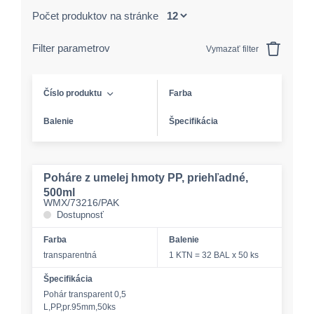
Počet produktov na stránke
Filter parametrov
Vymazať filter
Číslo produktu
Farba
Balenie
Špecifikácia
Poháre z umelej hmoty PP, priehľadné,
500ml
WMX/73216/PAK
Dostupnosť
Farba
Balenie
transparentná
1 KTN = 32 BAL x 50 ks
Špecifikácia
Pohár transparent 0,5
L,PP,pr.95mm,50ks