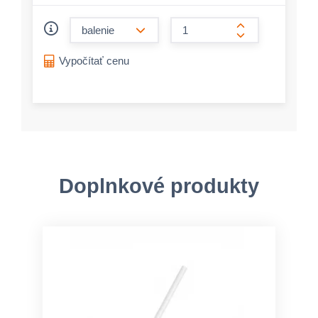
form.decrease-amount
form.increase-a
Vypočítať cenu
Doplnkové produkty