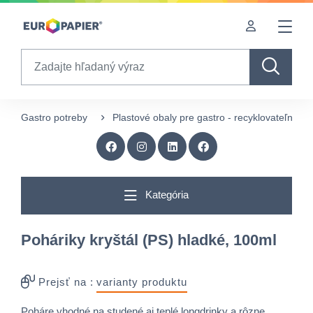
Table Of Content
Doplnkové produkty
Zaujímavé produkty pre Vás
sr.skip-to.main-content
sr.skip-to.table-of-contents
sr.skip-to.main-navigation
Search
Gastro potreby
Plastové obaly pre gastro - recyklovateľné
Kategória
Poháriky kryštál (PS) hladké, 100ml
Prejsť na :
varianty produktu
Poháre vhodné na studené aj teplé longdrinky a rôzne