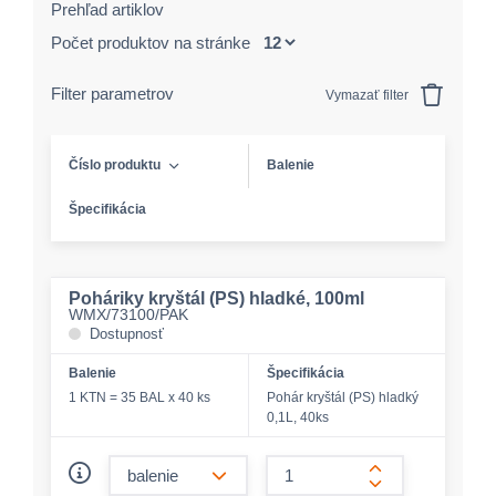
Prehľad artiklov
Počet produktov na stránke
Filter parametrov
Vymazať filter
Číslo produktu
Balenie
Špecifikácia
Poháriky kryštál (PS) hladké, 100ml
WMX/73100/PAK
Dostupnosť
Balenie
Špecifikácia
1 KTN = 35 BAL x 40 ks
Pohár kryštál (PS) hladký
0,1L, 40ks
form.decrease-amount
form.increase-a