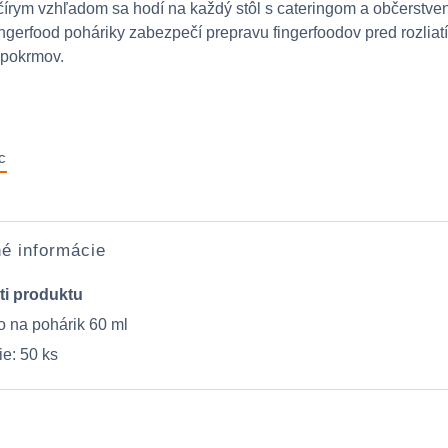
írym vzhľadom sa hodí na každý stôl s cateringom a občerstve
ingerfood poháriky zabezpečí prepravu fingerfoodov pred rozliat
pokrmov.
c
é informácie
ti produktu
o na pohárik 60 ml
ie: 50 ks