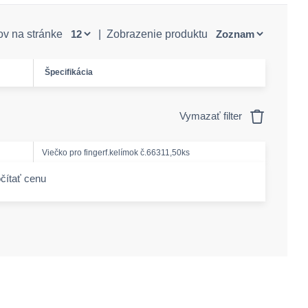
ov na stránke
|
Zobrazenie produktu
Špecifikácia
Vymazať filter
Viečko pro fingerf.kelímok č.66311,50ks
čítať cenu
-amount