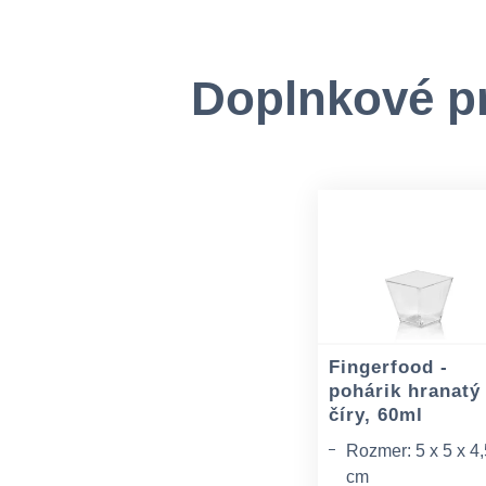
Doplnkové p
Fingerfood -
pohárik hranatý
číry, 60ml
Rozmer: 5 x 5 x 4
cm