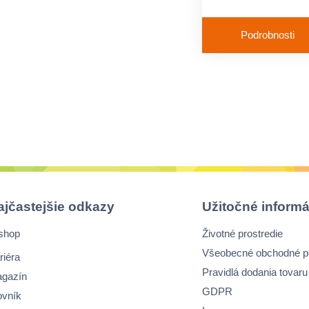
Objem: 60 ml
Podrobnosti
Balenie: 50 ks
ajčastejšie odkazy
Užitočné informá
shop
Životné prostredie
Všeobecné obchodné 
riéra
Pravidlá dodania tovaru
gazín
GDPR
ovník