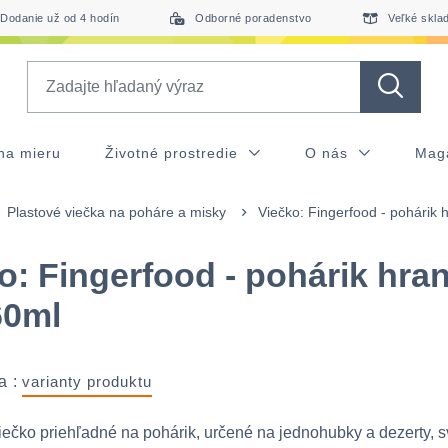
Dodanie už od 4 hodín
Odborné poradenstvo
Veľké skla
Search
na mieru
Životné prostredie
O nás
Mag
Plastové viečka na poháre a misky
Viečko: Fingerfood - pohárik h
o: Fingerfood - pohárik hra
 60ml
a :
varianty produktu
iečko priehľadné na pohárik, určené na jednohubky a dezerty, s