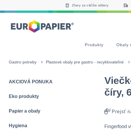
Table Of Content
Doplnkové produkty
sr.skip-to.main-content
sr.skip-to.table-of-contents
sr.skip-to.main-navigation
Zľavy za väčšie odbery
Produkty
Obaly 
Gastro potreby
Plastové obaly pre gastro - recyklovateľné
Viečk
AKCIOVÁ PONUKA
číry,
Eko produkty
Papier a obaly
Prejsť n
Hygiena
Fingerfood v