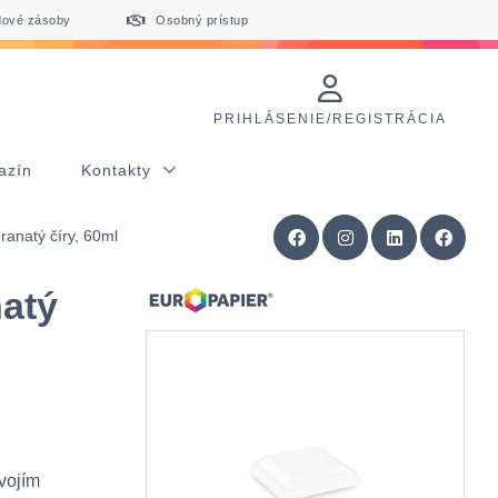
dové zásoby
Osobný prístup
PRIHLÁSENIE/REGISTRÁCIA
azín
Kontakty
ranatý číry, 60ml
natý
vojím