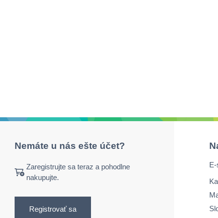
Nemáte u nás ešte účet?
N
E-
Zaregistrujte sa teraz a pohodlne
nakupujte.
Ka
Ma
Sl
Registrovať sa