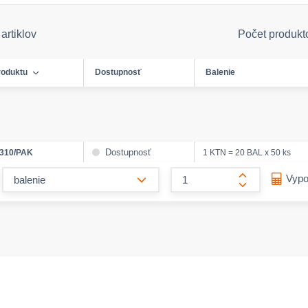
artiklov
Počet produkt
roduktu
Dostupnosť
Balenie
Dostupnosť
310/PAK
1 KTN = 20 BAL x 50 ks
form.decrease-amount
Vypo
form.increase