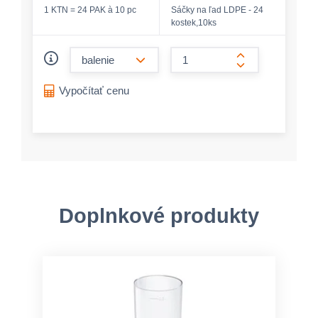
1 KTN = 24 PAK à 10 pc
Sáčky na ľad LDPE - 24
kostek,10ks
form.decrease-amount
form.increase-a
Vypočítať cenu
Doplnkové produkty