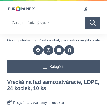
Table Of Content
Doplnkové produkty
sr.skip-to.main-content
sr.skip-to.table-of-contents
sr.skip-to.main-navigation
Search
Gastro potreby
Plastové obaly pre gastro - recyklovateľné
Kategória
Vrecká na ľad samozatváracie, LDPE,
24 kociek, 10 ks
Prejsť na :
varianty produktu