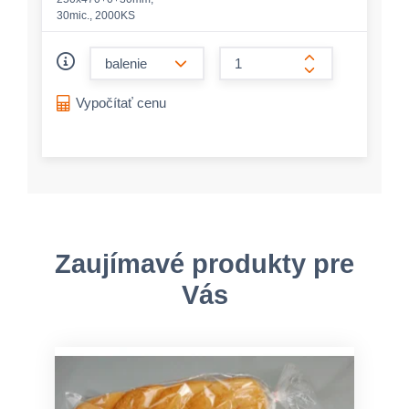
30mic., 2000KS
form.decrease-amount
form.increase-a
Vypočítať cenu
Zaujímavé produkty pre
Vás