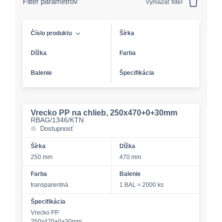
Filter parametrov
Vymazať filter
Číslo produktu
Šírka
Dĺžka
Farba
Balenie
Špecifikácia
Vrecko PP na chlieb, 250x470+0+30mm
RBAG/1346/KTN
Dostupnosť
Šírka
Dĺžka
250 mm
470 mm
Farba
Balenie
transparentná
1 BAL = 2000 ks
Špecifikácia
Vrecko PP
250x470+0+30mm,