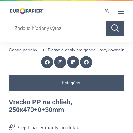
Table Of Content
Zaujímavé produkty pre Vás
sr.skip-to.main-content
sr.skip-to.table-of-contents
sr.skip-to.main-navigation
Search
Gastro potreby
Plastové obaly pre gastro - recyklovateľné
Kategória
Vrecko PP na chlieb,
250x470+0+30mm
Prejsť na :
varianty produktu