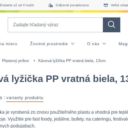
Dodanie už od 4 hodín
Odborné poradenstvo
Veľké skla
Search
na mieru
Životné prostredie
O nás
Mag
Plastový príbor
Kávová lyžička PP vratná biela, 13cm
á lyžička PP vratná biela, 
a :
varianty produktu
ka je vyrobená zo znovu použiteľného plastu a vhodná pre tepl
e. Využitie pre fast foody, jedálne, bufety, na cateringu, festiva
znych podujatiach.