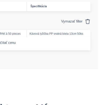
Špecifikácia
Vymazať filter
PAK à 50 pieces
Kávová lyžička PP vratná biela 13cm 50ks
čítať cenu
-amount