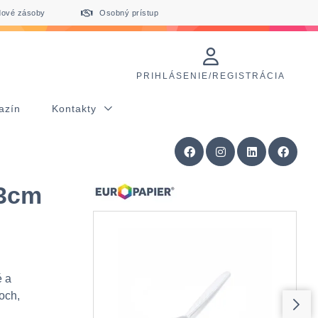
dové zásoby
Osobný prístup
PRIHLÁSENIE/REGISTRÁCIA
azín
Kontakty
13cm
é a
loch,