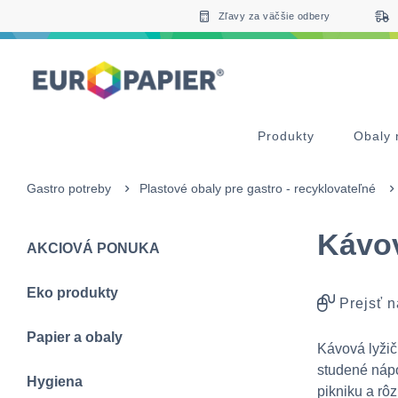
Table Of Content
Zaujímavé produkty pre Vás
sr.skip-to.main-content
sr.skip-to.table-of-contents
sr.skip-to.main-navigation
Zľavy za väčšie odbery
Produkty
Obaly 
Gastro potreby
Plastové obaly pre gastro - recyklovateľné
Kávov
AKCIOVÁ PONUKA
Eko produkty
Prejsť n
Papier a obaly
Kávová lyžič
studené nápoj
Hygiena
pikniku a rô