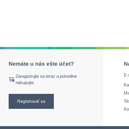
Nemáte u nás ešte účet?
N
E-
Zaregistrujte sa teraz a pohodlne
nakupujte.
Ka
Ma
Sl
Registrovať sa
Ko