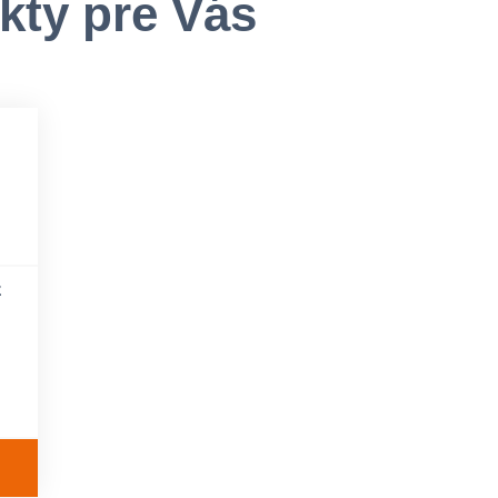
kty pre Vás
z