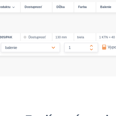
roduktu
Dostupnosť
Dĺžka
Farba
Balenie
Dostupnosť
005/PAK
130 mm
biela
1 KTN = 40 
form.decrease-amount
Vypo
form.increase