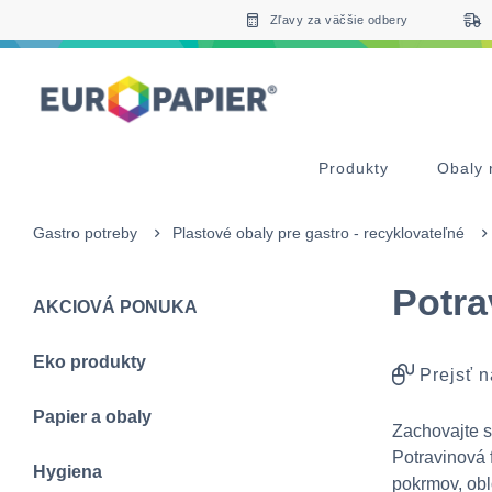
Table Of Content
Zaujímavé produkty pre Vás
sr.skip-to.main-content
sr.skip-to.table-of-contents
sr.skip-to.main-navigation
Zľavy za väčšie odbery
Produkty
Obaly 
Gastro potreby
Plastové obaly pre gastro - recyklovateľné
Potra
AKCIOVÁ PONUKA
Eko produkty
Prejsť n
Papier a obaly
Zachovajte sv
Potravinová 
Hygiena
pokrmov, oblo