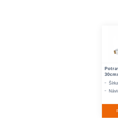
Potra
30cm
Šírka
Návi
Hrúb