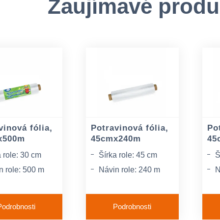
Zaujímavé produ
vinová fólia,
Potravinová fólia,
Pot
x500m
45cmx240m
45
 role: 30 cm
Šírka role: 45 cm
Š
n role: 500 m
Návin role: 240 m
N
ka: 9 mic
Farba: transparentná
H
Podrobnosti
Podrobnosti