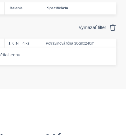
Balenie
Špecifikácia
Vymazať filter
1 KTN = 4 ks
Potravinová fólia 30cmx240m
čítať cenu
-amount