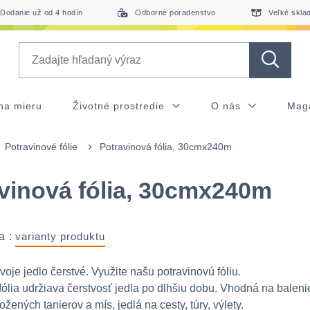
Dodanie už od 4 hodín
Odborné poradenstvo
Veľké skla
Search
na mieru
Životné prostredie
O nás
Mag
Potravinové fólie
Potravinová fólia, 30cmx240m
vinová fólia, 30cmx240m
a :
varianty produktu
oje jedlo čerstvé. Využite našu potravinovú fóliu.
fólia udržiava čerstvosť jedla po dlhšiu dobu. Vhodná na balenie
žených tanierov a mís, jedlá na cesty, túry, výlety.