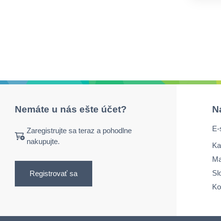
Nemáte u nás ešte účet?
N
E-
Zaregistrujte sa teraz a pohodlne
nakupujte.
Ka
Ma
Sl
Registrovať sa
Ko