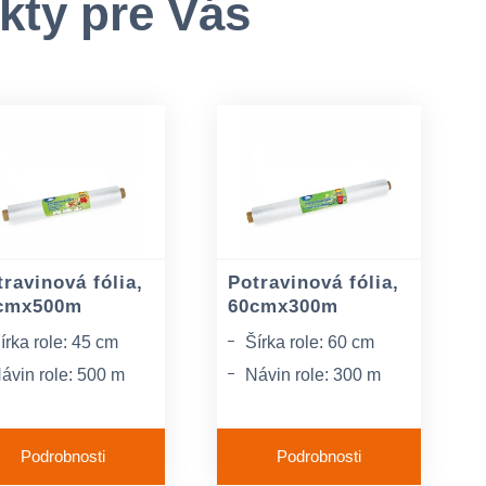
kty pre Vás
ravinová fólia,
Potravinová fólia,
cmx500m
60cmx300m
írka role: 45 cm
Šírka role: 60 cm
ávin role: 500 m
Návin role: 300 m
rúbka: 9 mic
Hrúbka: 9 mic
Podrobnosti
Podrobnosti