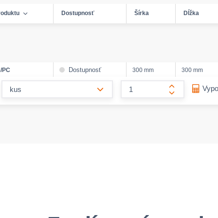
roduktu
Dostupnosť
Šírka
Dĺžka
Dostupnosť
3/PC
300 mm
300 mm
form.decrease-amount
Vypo
form.increase