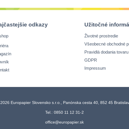
ajčastejšie odkazy
Užitočné informá
shop
Životné prostredie
Všeobecné obchodné 
riéra
Pravidlá dodania tovaru
gazín
GDPR
ovník
Impressum
ntakt
2026 Europapier Slovensko s.r.o., Panónska cesta 40, 852 45 Bratisl
Tel.: 0850 11 12 31-2
office@europapier.sk