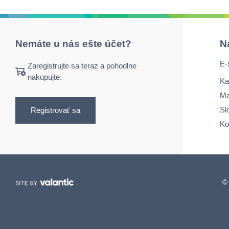
Nemáte u nás ešte účet?
N
E-
Zaregistrujte sa teraz a pohodlne
nakupujte.
Ka
Ma
Sl
Registrovať sa
Ko
© 