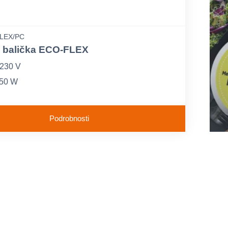
LEX/PC
 balička ECO-FLEX
 230 V
350 W
ia lišta: 350 mm
Podrobnosti