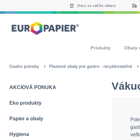
Table Of Content
sr.skip-to.main-content
sr.skip-to.table-of-contents
sr.skip-to.main-navigation
Zľavy za väčšie odbery
Produkty
Obaly 
Gastro potreby
Plastové obaly pre gastro - recyklovateľné
Vákuo
AKCIOVÁ PONUKA
Eko produkty
Papier a obaly
Potr
gast
Hygiena
veľk