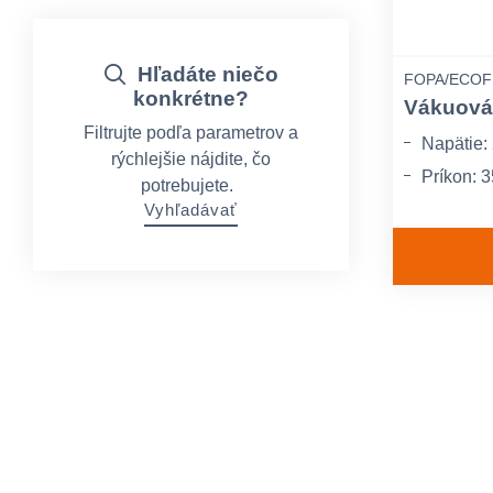
Hľadáte niečo
FOPA/ECOF
konkrétne?
Vákuová
Filtrujte podľa parametrov a
Napätie:
rýchlejšie nájdite, čo
Príkon: 
potrebujete.
Vyhľadávať
Zvarovac