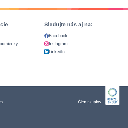
cie
Sledujte nás aj na:
Facebook
podmienky
Instagram
LinkedIn
ava
Člen skupiny