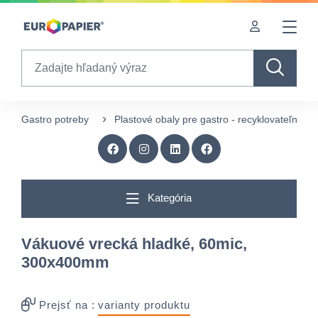
Table Of Content
Doplnkové produkty
Zaujímavé produkty pre Vás
sr.skip-to.main-content
sr.skip-to.table-of-contents
sr.skip-to.main-navigation
Search
Gastro potreby
Plastové obaly pre gastro - recyklovateľné
Kategória
Vákuové vrecká hladké, 60mic,
300x400mm
Prejsť na :
varianty produktu