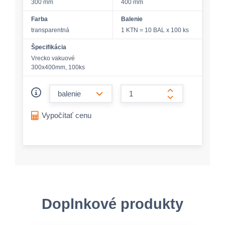
300 mm
400 mm
Farba
Balenie
transparentná
1 KTN = 10 BAL x 100 ks
Špecifikácia
Vrecko vakuové
300x400mm, 100ks
form.decrease-amount
form.increase-a
Vypočítať cenu
Doplnkové produkty