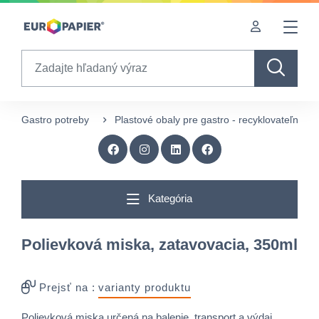
Table Of Content
Doplnkové produkty
Zaujímavé produkty pre Vás
sr.skip-to.main-content
sr.skip-to.table-of-contents
sr.skip-to.main-navigation
Search
Gastro potreby
Plastové obaly pre gastro - recyklovateľné
Kategória
Polievková miska, zatavovacia, 350ml
Prejsť na :
varianty produktu
Polievková miska určená na balenie, transport a výdaj