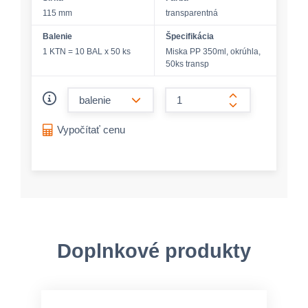
115 mm
transparentná
Balenie
Špecifikácia
1 KTN = 10 BAL x 50 ks
Miska PP 350ml, okrúhla,
50ks transp
form.decrease-amount
form.increase-a
Vypočítať cenu
Doplnkové produkty