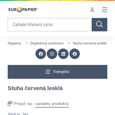
Table Of Content
sr.skip-to.main-content
sr.skip-to.table-of-contents
sr.skip-to.main-navigation
Search
Hygiena
Doplnkový sortiment
Stuha červená lesklá
Kategória
Stuha červená lesklá
Prejsť na :
varianty produktu
20x5 m, 1ks