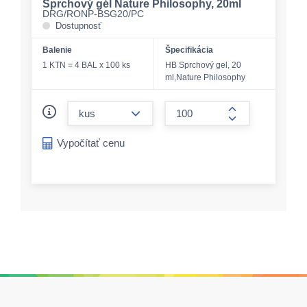
Sprchový gél Nature Philosophy, 20ml
DRG/RONP-BSG20/PC
Dostupnosť
Balenie
Špecifikácia
1 KTN = 4 BAL x 100 ks
HB Sprchový gel, 20
ml,Nature Philosophy
form.decrease-amount
form.increase-a
Vypočítať cenu