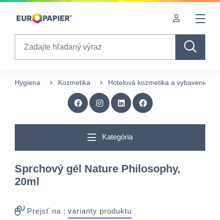
Table Of Content
sr.skip-to.main-content
sr.skip-to.table-of-contents
sr.skip-to.main-navigation
Search
Hygiena
Kozmetika
Hotelová kozmetika a vybavenie
Kategória
Sprchový gél Nature Philosophy,
20ml
Prejsť na :
varianty produktu