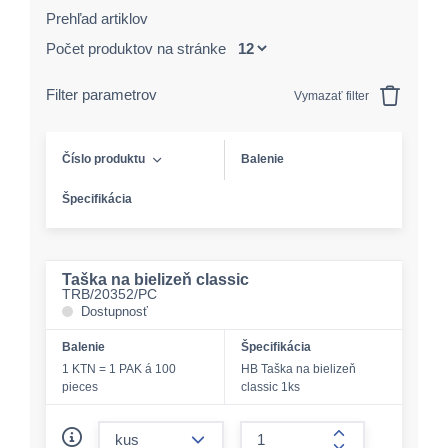
Prehľad artiklov
Počet produktov na stránke
Filter parametrov
Vymazať filter
Číslo produktu
Balenie
Špecifikácia
Taška na bielizeň classic
TRB/20352/PC
Dostupnosť
Balenie
Špecifikácia
1 KTN = 1 PAK á 100
HB Taška na bielizeň
pieces
classic 1ks
form.decrease-amount