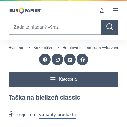
Table Of Content
sr.skip-to.main-content
sr.skip-to.table-of-contents
sr.skip-to.main-navigation
Search
Hygiena
Kozmetika
Hotelová kozmetika a vybavenie
Kategória
Taška na bielizeň classic
Prejsť na :
varianty produktu