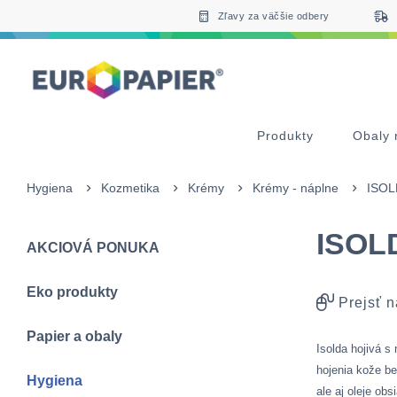
Table Of Content
Zaujímavé produkty pre Vás
sr.skip-to.main-content
sr.skip-to.table-of-contents
sr.skip-to.main-navigation
Zľavy za väčšie odbery
Produkty
Obaly 
Hygiena
Kozmetika
Krémy
Krémy - náplne
ISOLD
ISOLD
AKCIOVÁ PONUKA
Eko produkty
Prejsť n
Papier a obaly
Isolda hojivá s
hojenia kože be
Hygiena
ale aj oleje ob