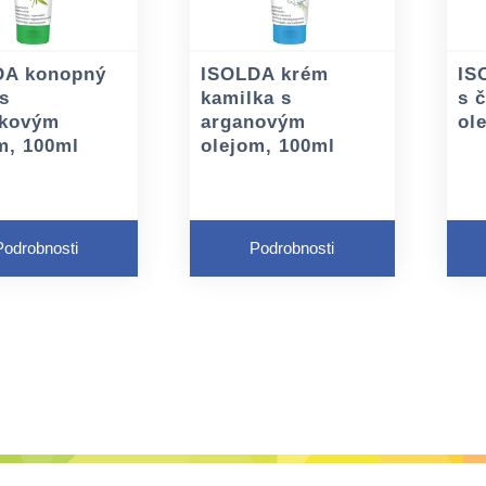
DA konopný
ISOLDA krém
IS
s
kamilka s
s 
lkovým
arganovým
ol
m, 100ml
olejom, 100ml
Podrobnosti
Podrobnosti