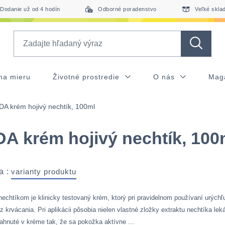
Dodanie už od 4 hodín
Odborné poradenstvo
Veľké skla
Search
na mieru
Životné prostredie
O nás
Mag
A krém hojivý nechtík, 100ml
A krém hojivý nechtík, 100
a :
varianty produktu
 nechtíkom je klinicky testovaný krém, ktorý pri pravidelnom používaní urýchľ
z krvácania. Pri aplikácii pôsobia nielen vlastné zložky extraktu nechtíka lek
siahnuté v kréme tak, že sa pokožka aktívne ...