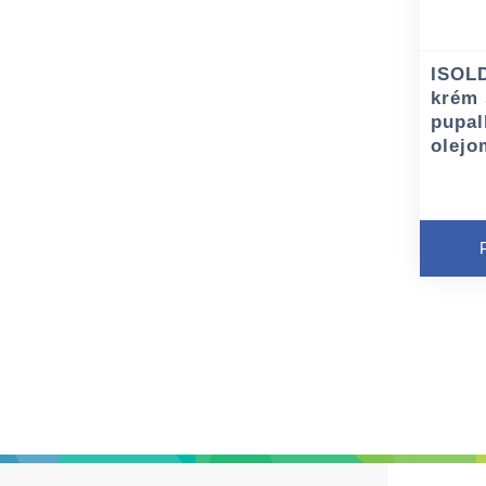
ISOL
krém 
pupa
olejo