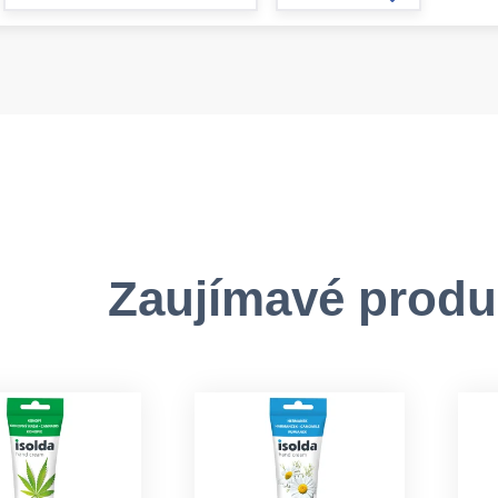
form.increase
Zaujímavé produ