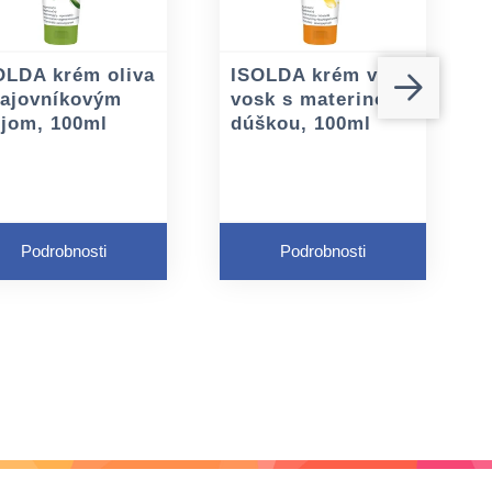
OLDA krém oliva
ISOLDA krém včelí
čajovníkovým
vosk s materinou
ejom, 100ml
dúškou, 100ml
Podrobnosti
Podrobnosti