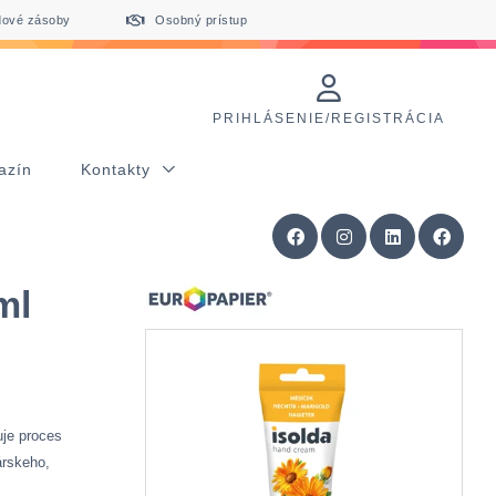
dové zásoby
Osobný prístup
PRIHLÁSENIE/REGISTRÁCIA
azín
Kontakty
ml
uje proces
árskeho,