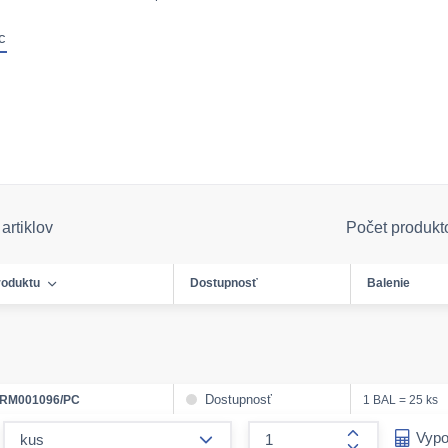
c
artiklov
Počet produkt
roduktu
Dostupnosť
Balenie
Dostupnosť
RM001096/PC
1 BAL = 25 ks
form.decrease-amount
Vypo