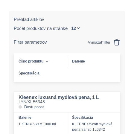
Prehľad artiklov
Počet produktov na stránke
Filter parametrov
Vymazať filter
Číslo produktu
Balenie
Špecifikácia
Kleenex luxusná mydlová pena, 1 L
LYN/KLE6348
Dostupnosť
Balenie
Špecifikácia
1 KTN = 6 ks x 1000 ml
KLEENEX/Scott mydlová
pena transp.1L6342