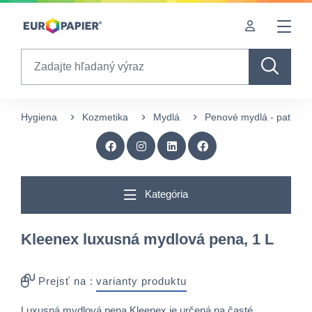
Table Of Content
sr.skip-to.main-content
sr.skip-to.table-of-contents
sr.skip-to.main-navigation
Search
Hygiena
Kozmetika
Mydlá
Penové mydlá - patróny
Kategória
Kleenex luxusná mydlová pena, 1 L
Prejsť na :
varianty produktu
Luxusná mydlová pena Kleenex je určená na časté